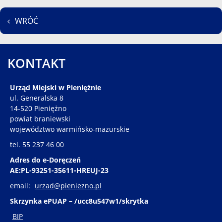
WRÓĆ
KONTAKT
Urząd Miejski w Pieniężnie
ul. Generalska 8
14-520 Pieniężno
powiat braniewski
województwo warmińsko-mazurskie
tel. 55 237 46 00
Adres do e-Doręczeń
AE:PL-93251-35611-HREUJ-23
email:
urzad@pieniezno.pl
Skrzynka ePUAP – /ucc8u547w1/skrytka
BIP