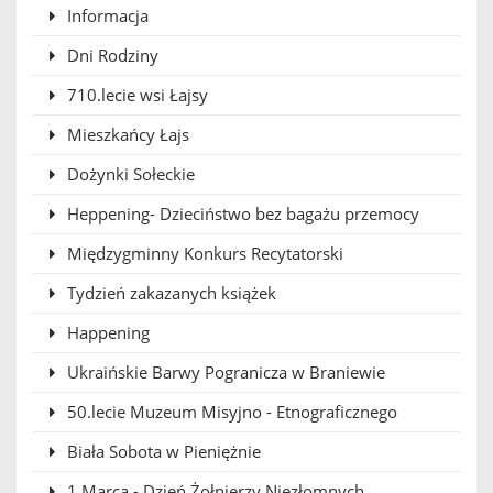
Informacja
Dni Rodziny
710.lecie wsi Łajsy
Mieszkańcy Łajs
Dożynki Sołeckie
Heppening- Dzieciństwo bez bagażu przemocy
Międzygminny Konkurs Recytatorski
Tydzień zakazanych książek
Happening
Ukraińskie Barwy Pogranicza w Braniewie
50.lecie Muzeum Misyjno - Etnograficznego
Biała Sobota w Pieniężnie
1 Marca - Dzień Żołnierzy Niezłomnych