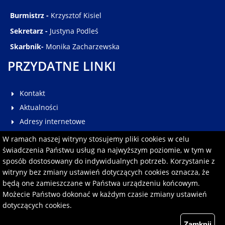
Burmistrz -
Krzysztof Kisiel
Sekretarz -
Justyna Podleś
Skarbnik-
Monika Zacharzewska
PRZYDATNE LINKI
Kontakt
Aktualności
Adresy internetowe
Galeria
W ramach naszej witryny stosujemy pliki cookies w celu
Multimedia
świadczenia Państwu usług na najwyższym poziomie, w tym w
sposób dostosowany do indywidualnych potrzeb. Korzystanie z
Pomoc
witryny bez zmiany ustawień dotyczących cookies oznacza, że
Redakcja serwisu
będą one zamieszczane w Państwa urządzeniu końcowym.
Formularz kontaktowy
Możecie Państwo dokonać w każdym czasie zmiany ustawień
dotyczących cookies.
Polityka prywatności
Zamknij