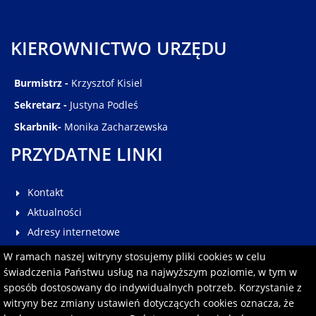
KIEROWNICTWO URZĘDU
Burmistrz -
Krzysztof Kisiel
Sekretarz -
Justyna Podleś
Skarbnik-
Monika Zacharzewska
PRZYDATNE LINKI
Kontakt
Aktualności
Adresy internetowe
Galeria
W ramach naszej witryny stosujemy pliki cookies w celu
Multimedia
świadczenia Państwu usług na najwyższym poziomie, w tym w
sposób dostosowany do indywidualnych potrzeb. Korzystanie z
Pomoc
witryny bez zmiany ustawień dotyczących cookies oznacza, że
Redakcja serwisu