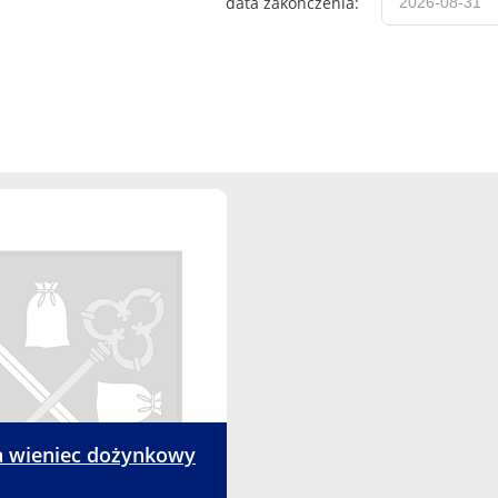
data zakończenia:
a wieniec dożynkowy