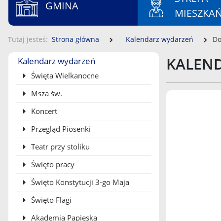
GMINA
MIESZKA
Tutaj jesteś
Strona główna
Kalendarz wydarzeń
Do
Menu boczne
KALEN
Kalendarz wydarzeń
Święta Wielkanocne
Msza św.
Koncert
Przegląd Piosenki
Teatr przy stoliku
Święto pracy
Święto Konstytucji 3-go Maja
Święto Flagi
Akademia Papieska