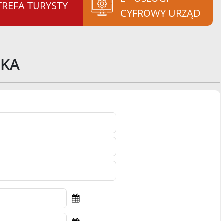
TREFA TURYSTY
CYFROWY URZĄD
RKA
Wyszukiwarka