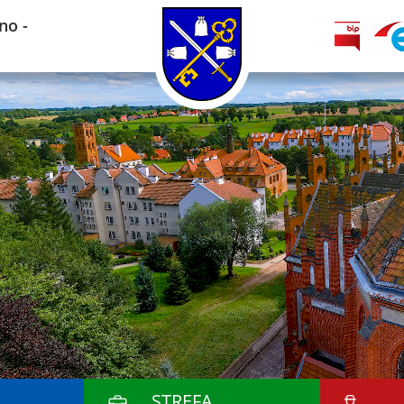
no -
STREFA