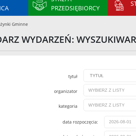
S
ŃCA
PRZEDSIĘBIORCY
żynki Gminne
DARZ WYDARZEŃ: WYSZUKIWA
tytuł
organizator
kategoria
data rozpoczęcia: