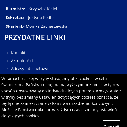
Burmistrz -
Krzysztof Kisiel
Sekretarz -
Justyna Podleś
Skarbnik-
Monika Zacharzewska
PRZYDATNE LINKI
Kontakt
Aktualności
Adresy internetowe
Galeria
W ramach naszej witryny stosujemy pliki cookies w celu
Multimedia
świadczenia Państwu usług na najwyższym poziomie, w tym w
sposób dostosowany do indywidualnych potrzeb. Korzystanie z
Pomoc
witryny bez zmiany ustawień dotyczących cookies oznacza, że
Redakcja serwisu
będą one zamieszczane w Państwa urządzeniu końcowym.
Formularz kontaktowy
Możecie Państwo dokonać w każdym czasie zmiany ustawień
dotyczących cookies.
Polityka prywatności
Zamknij