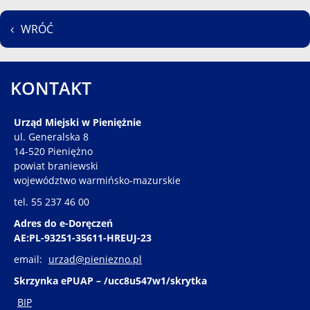
WRÓĆ
KONTAKT
Urząd Miejski w Pieniężnie
ul. Generalska 8
14-520 Pieniężno
powiat braniewski
województwo warmińsko-mazurskie
tel. 55 237 46 00
Adres do e-Doręczeń
AE:PL-93251-35611-HREUJ-23
email:
urzad@pieniezno.pl
Skrzynka ePUAP – /ucc8u547w1/skrytka
BIP