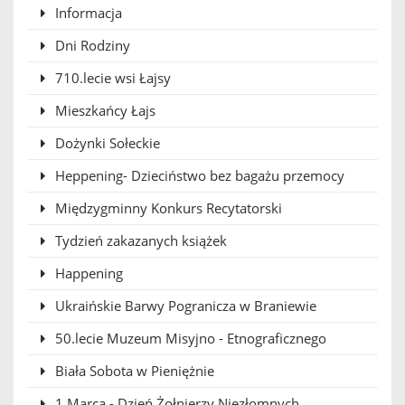
Informacja
Dni Rodziny
710.lecie wsi Łajsy
Mieszkańcy Łajs
Dożynki Sołeckie
Heppening- Dzieciństwo bez bagażu przemocy
Międzygminny Konkurs Recytatorski
Tydzień zakazanych książek
Happening
Ukraińskie Barwy Pogranicza w Braniewie
50.lecie Muzeum Misyjno - Etnograficznego
Biała Sobota w Pieniężnie
1 Marca - Dzień Żołnierzy Niezłomnych