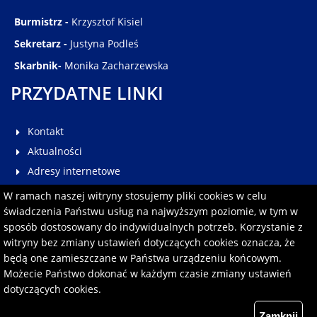
Burmistrz -
Krzysztof Kisiel
Sekretarz -
Justyna Podleś
Skarbnik-
Monika Zacharzewska
PRZYDATNE LINKI
Kontakt
Aktualności
Adresy internetowe
Galeria
W ramach naszej witryny stosujemy pliki cookies w celu
Multimedia
świadczenia Państwu usług na najwyższym poziomie, w tym w
sposób dostosowany do indywidualnych potrzeb. Korzystanie z
Pomoc
witryny bez zmiany ustawień dotyczących cookies oznacza, że
Redakcja serwisu
będą one zamieszczane w Państwa urządzeniu końcowym.
Formularz kontaktowy
Możecie Państwo dokonać w każdym czasie zmiany ustawień
dotyczących cookies.
Polityka prywatności
Zamknij