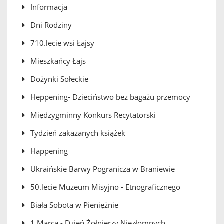
Informacja
Dni Rodziny
710.lecie wsi Łajsy
Mieszkańcy Łajs
Dożynki Sołeckie
Heppening- Dzieciństwo bez bagażu przemocy
Międzygminny Konkurs Recytatorski
Tydzień zakazanych książek
Happening
Ukraińskie Barwy Pogranicza w Braniewie
50.lecie Muzeum Misyjno - Etnograficznego
Biała Sobota w Pieniężnie
1 Marca - Dzień Żołnierzy Niezłomnych