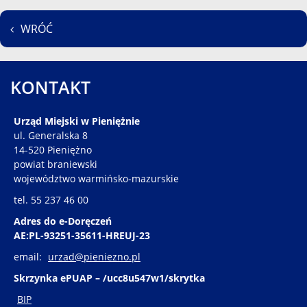
WRÓĆ
KONTAKT
Urząd Miejski w Pieniężnie
ul. Generalska 8
14-520 Pieniężno
powiat braniewski
województwo warmińsko-mazurskie
tel. 55 237 46 00
Adres do e-Doręczeń
AE:PL-93251-35611-HREUJ-23
email:
urzad@pieniezno.pl
Skrzynka ePUAP – /ucc8u547w1/skrytka
BIP