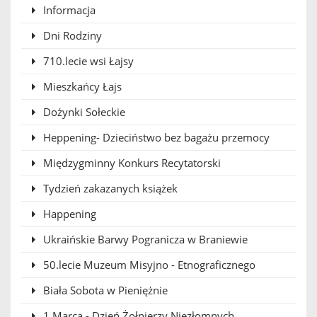
Informacja
Dni Rodziny
710.lecie wsi Łajsy
Mieszkańcy Łajs
Dożynki Sołeckie
Heppening- Dzieciństwo bez bagażu przemocy
Międzygminny Konkurs Recytatorski
Tydzień zakazanych książek
Happening
Ukraińskie Barwy Pogranicza w Braniewie
50.lecie Muzeum Misyjno - Etnograficznego
Biała Sobota w Pieniężnie
1 Marca - Dzień Żołnierzy Niezłomnych