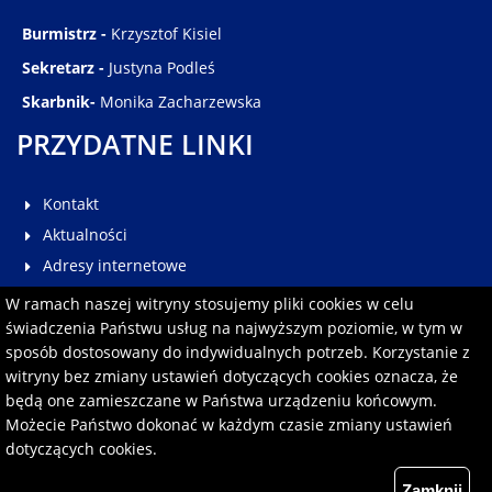
Burmistrz -
Krzysztof Kisiel
Sekretarz -
Justyna Podleś
Skarbnik-
Monika Zacharzewska
PRZYDATNE LINKI
Kontakt
Aktualności
Adresy internetowe
Galeria
W ramach naszej witryny stosujemy pliki cookies w celu
Multimedia
świadczenia Państwu usług na najwyższym poziomie, w tym w
sposób dostosowany do indywidualnych potrzeb. Korzystanie z
Pomoc
witryny bez zmiany ustawień dotyczących cookies oznacza, że
Redakcja serwisu
będą one zamieszczane w Państwa urządzeniu końcowym.
Formularz kontaktowy
Możecie Państwo dokonać w każdym czasie zmiany ustawień
dotyczących cookies.
Polityka prywatności
Zamknij