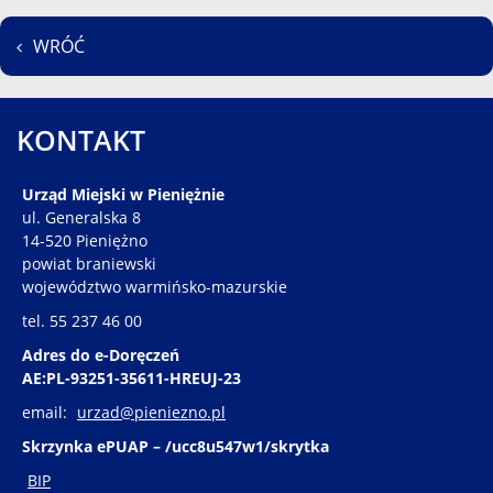
WRÓĆ
KONTAKT
Urząd Miejski w Pieniężnie
ul. Generalska 8
14-520 Pieniężno
powiat braniewski
województwo warmińsko-mazurskie
tel. 55 237 46 00
Adres do e-Doręczeń
AE:PL-93251-35611-HREUJ-23
email:
urzad@pieniezno.pl
Skrzynka ePUAP – /ucc8u547w1/skrytka
BIP