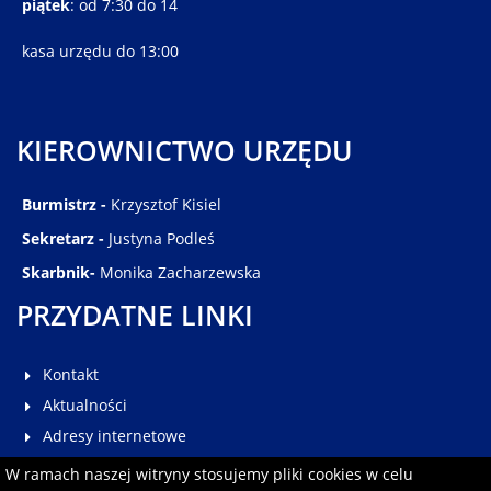
piątek
: od 7:30 do 14
kasa urzędu do 13:00
KIEROWNICTWO URZĘDU
Burmistrz -
Krzysztof Kisiel
Sekretarz -
Justyna Podleś
Skarbnik-
Monika Zacharzewska
PRZYDATNE LINKI
Kontakt
Aktualności
Adresy internetowe
Galeria
W ramach naszej witryny stosujemy pliki cookies w celu