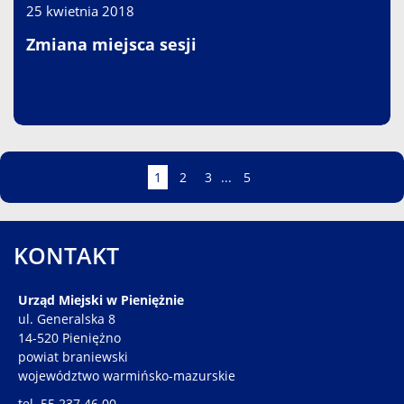
25 kwietnia 2018
Zmiana miejsca sesji
Strona
Strona
Strona
Strona
Strona
1
2
3
...
5
KONTAKT
Urząd Miejski w Pieniężnie
ul. Generalska 8
14-520 Pieniężno
powiat braniewski
województwo warmińsko-mazurskie
tel. 55 237 46 00