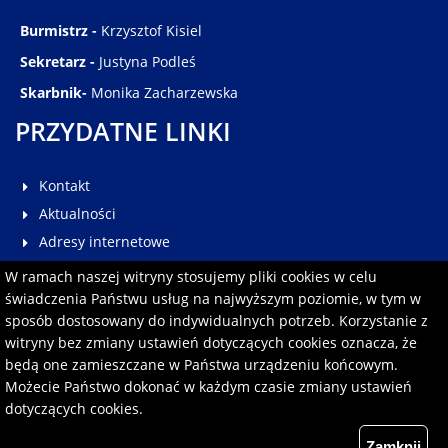
Burmistrz -
Krzysztof Kisiel
Sekretarz -
Justyna Podleś
Skarbnik-
Monika Zacharzewska
PRZYDATNE LINKI
Kontakt
Aktualności
Adresy internetowe
Galeria
W ramach naszej witryny stosujemy pliki cookies w celu
Multimedia
świadczenia Państwu usług na najwyższym poziomie, w tym w
sposób dostosowany do indywidualnych potrzeb. Korzystanie z
Pomoc
witryny bez zmiany ustawień dotyczących cookies oznacza, że
Redakcja serwisu
będą one zamieszczane w Państwa urządzeniu końcowym.
Formularz kontaktowy
Możecie Państwo dokonać w każdym czasie zmiany ustawień
dotyczących cookies.
Polityka prywatności
Zamknij