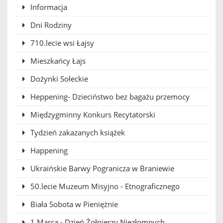
Informacja
Dni Rodziny
710.lecie wsi Łajsy
Mieszkańcy Łajs
Dożynki Sołeckie
Heppening- Dzieciństwo bez bagażu przemocy
Międzygminny Konkurs Recytatorski
Tydzień zakazanych książek
Happening
Ukraińskie Barwy Pogranicza w Braniewie
50.lecie Muzeum Misyjno - Etnograficznego
Biała Sobota w Pieniężnie
1 Marca - Dzień Żołnierzy Niezłomnych