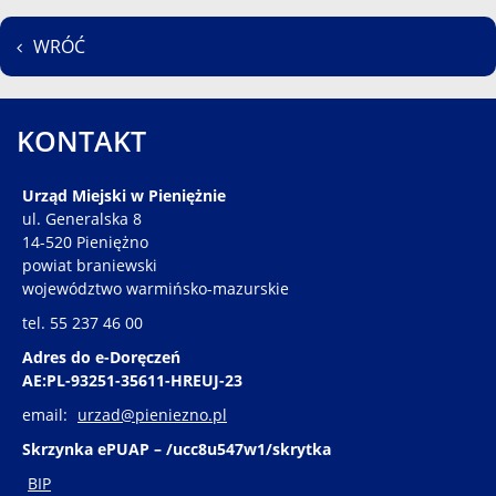
WRÓĆ
KONTAKT
Urząd Miejski w Pieniężnie
ul. Generalska 8
14-520 Pieniężno
powiat braniewski
województwo warmińsko-mazurskie
tel. 55 237 46 00
Adres do e-Doręczeń
AE:PL-93251-35611-HREUJ-23
email:
urzad@pieniezno.pl
Skrzynka ePUAP – /ucc8u547w1/skrytka
BIP