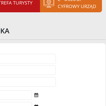
TREFA TURYSTY
CYFROWY URZĄD
RKA
Wyszukiwarka