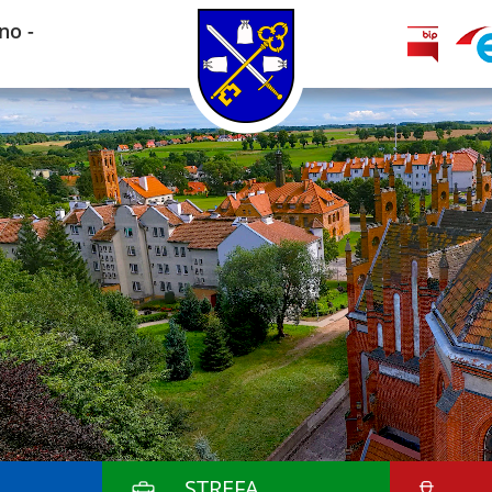
no -
STREFA