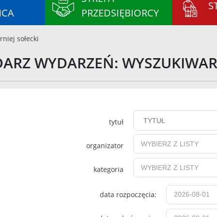
S
ŃCA
PRZEDSIĘBIORCY
rniej sołecki
DARZ WYDARZEŃ: WYSZUKIWA
tytuł
organizator
kategoria
data rozpoczęcia: