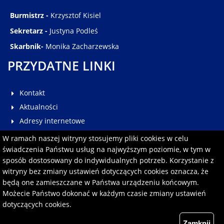
Burmistrz -
Krzysztof Kisiel
Sekretarz -
Justyna Podleś
Skarbnik-
Monika Zacharzewska
PRZYDATNE LINKI
Kontakt
Aktualności
Adresy internetowe
Galeria
W ramach naszej witryny stosujemy pliki cookies w celu
Multimedia
świadczenia Państwu usług na najwyższym poziomie, w tym w
sposób dostosowany do indywidualnych potrzeb. Korzystanie z
Pomoc
witryny bez zmiany ustawień dotyczących cookies oznacza, że
Redakcja serwisu
będą one zamieszczane w Państwa urządzeniu końcowym.
Formularz kontaktowy
Możecie Państwo dokonać w każdym czasie zmiany ustawień
dotyczących cookies.
Polityka prywatności
Zamknij