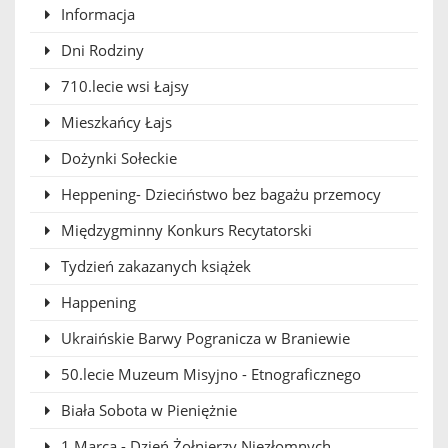
Informacja
Dni Rodziny
710.lecie wsi Łajsy
Mieszkańcy Łajs
Dożynki Sołeckie
Heppening- Dzieciństwo bez bagażu przemocy
Międzygminny Konkurs Recytatorski
Tydzień zakazanych książek
Happening
Ukraińskie Barwy Pogranicza w Braniewie
50.lecie Muzeum Misyjno - Etnograficznego
Biała Sobota w Pieniężnie
1 Marca - Dzień Żołnierzy Niezłomnych