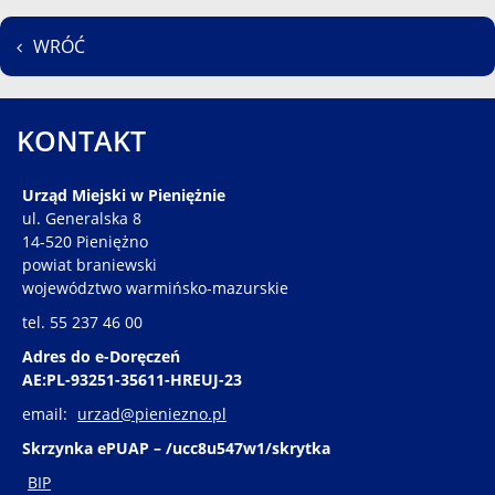
WRÓĆ
KONTAKT
Urząd Miejski w Pieniężnie
ul. Generalska 8
14-520 Pieniężno
powiat braniewski
województwo warmińsko-mazurskie
tel. 55 237 46 00
Adres do e-Doręczeń
AE:PL-93251-35611-HREUJ-23
email:
urzad@pieniezno.pl
Skrzynka ePUAP – /ucc8u547w1/skrytka
BIP