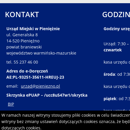
KONTAKT
GODZIN
Urząd Miejski w Pieniężnie
Godziny urz
ul. Generalska 8
14-520 Pieniężno
Urząd: 7:30 –
powiat braniewski
czwartek
województwo warmińsko-mazurskie
tel. 55 237 46 00
kasa urzędu 
Adres do e-Doręczeń
środa
: od 7:
AE:PL-93251-35611-HREUJ-23
email:
urzad@pieniezno.pl
kasa urzędu 
Skrzynka ePUAP – /ucc8u547w1/skrytka
piątek
: od 7:
BIP
kasa urzędu 
W ramach naszej witryny stosujemy pliki cookies w celu świadcz
witryny bez zmiany ustawień dotyczących cookies oznacza, że b
dotyczących cookies.