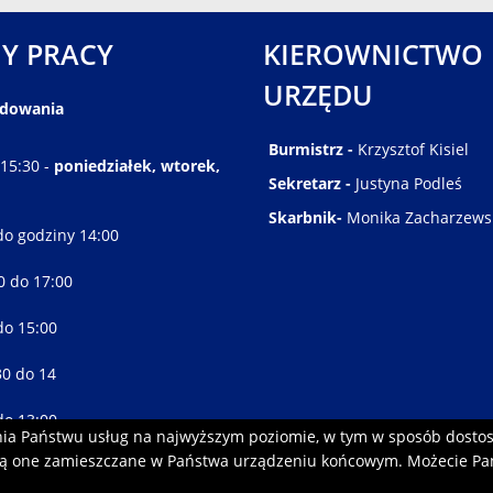
Y PRACY
KIEROWNICTWO
URZĘDU
ędowania
Burmistrz -
Krzysztof Kisiel
 15:30 -
poniedziałek, wtorek,
Sekretarz -
Justyna Podleś
Skarbnik-
Monika Zacharzews
do godziny 14:00
30 do 17:00
do 15:00
30 do 14
do 13:00
enia Państwu usług na najwyższym poziomie, w tym w sposób dosto
ędą one zamieszczane w Państwa urządzeniu końcowym. Możecie P