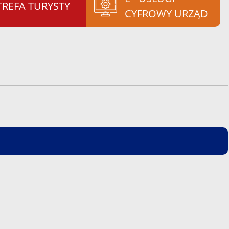
TREFA TURYSTY
CYFROWY URZĄD