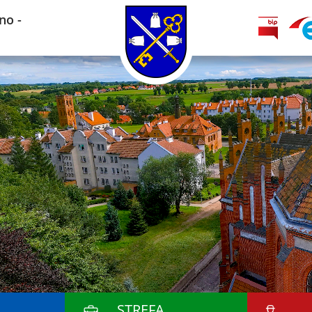
no -
STREFA