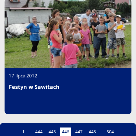
17 lipca 2012
Festyn w Sawitach
Strona
Strona
Strona
Strona
Strona
Strona
Strona
Strona
1
...
444
445
446
447
448
...
504