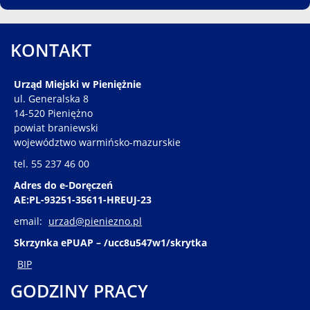
KONTAKT
Urząd Miejski w Pieniężnie
ul. Generalska 8
14-520 Pieniężno
powiat braniewski
województwo warmińsko-mazurskie
tel. 55 237 46 00
Adres do e-Doręczeń
AE:PL-93251-35611-HREUJ-23
email:
urzad@pieniezno.pl
Skrzynka ePUAP – /ucc8u547w1/skrytka
BIP
GODZINY PRACY