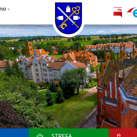
no -
STREFA