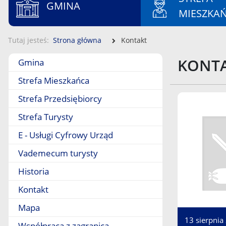
GMINA
MIESZKA
Tutaj jesteś
Strona główna
Kontakt
Menu boczne
KONT
Gmina
Strefa Mieszkańca
Strefa Przedsiębiorcy
Strefa Turysty
E - Usługi Cyfrowy Urząd
Vademecum turysty
Historia
Kontakt
Mapa
13 sierpnia
Współpraca z zagranicą