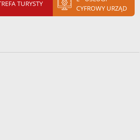
TREFA TURYSTY
CYFROWY URZĄD