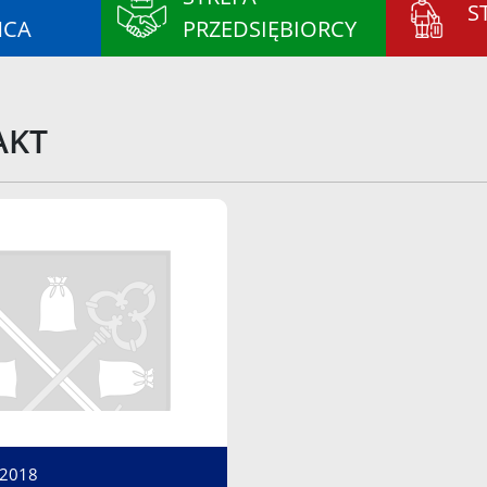
S
ŃCA
PRZEDSIĘBIORCY
AKT
 2018