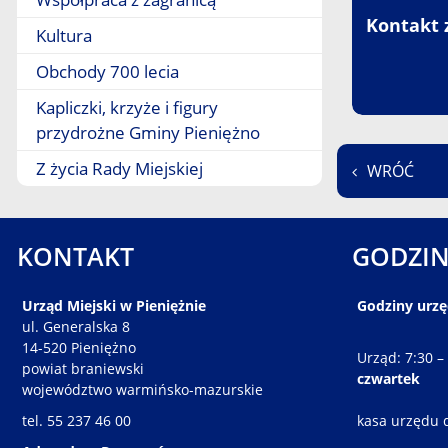
Kontakt 
Kultura
Obchody 700 lecia
Kapliczki, krzyże i figury
przydrożne Gminy Pieniężno
Z życia Rady Miejskiej
WRÓĆ
KONTAKT
GODZIN
Urząd Miejski w Pieniężnie
Godziny urz
ul. Generalska 8
14-520 Pieniężno
Urząd: 7:30 –
powiat braniewski
czwartek
województwo warmińsko-mazurskie
tel. 55 237 46 00
kasa urzędu 