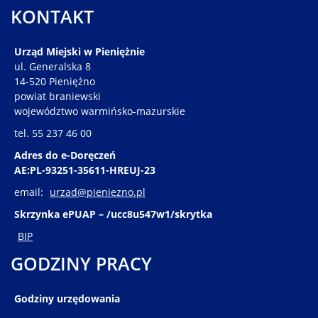
KONTAKT
Urząd Miejski w Pieniężnie
ul. Generalska 8
14-520 Pieniężno
powiat braniewski
województwo warmińsko-mazurskie
tel. 55 237 46 00
Adres do e-Doręczeń
AE:PL-93251-35611-HREUJ-23
email:
urzad@pieniezno.pl
Skrzynka ePUAP – /ucc8u547w1/skrytka
BIP
GODZINY PRACY
Godziny urzędowania