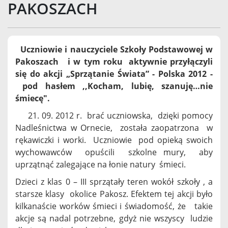
PAKOSZACH
Uczniowie i nauczyciele Szkoły Podstawowej w
Pakoszach i w tym roku aktywnie przyłączyli
się do akcji „Sprzątanie Świata” - Polska 2012 -
pod hasłem ,,Kocham, lubię, szanuję…nie
śmiecę".
21. 09. 2012 r. brać uczniowska, dzięki pomocy
Nadleśnictwa w Ornecie, została zaopatrzona w
rękawiczki i worki. Uczniowie pod opieką swoich
wychowawców opuścili szkolne mury, aby
uprzątnąć zalegające na łonie natury śmieci.
Dzieci z klas 0 – III sprzątały teren wokół szkoły , a
starsze klasy okolice Pakosz. Efektem tej akcji było
kilkanaście worków śmieci i świadomość, że takie
akcje są nadal potrzebne, gdyż nie wszyscy ludzie