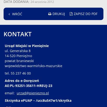
DATA DODANIA
24 września 2012
DRUKUJ
ZAPISZ DO PDF
WRÓĆ
KONTAKT
Urząd Miejski w Pieniężnie
ul. Generalska 8
14-520 Pieniężno
powiat braniewski
województwo warmińsko-mazurskie
tel. 55 237 46 00
Adres do e-Doręczeń
AE:PL-93251-35611-HREUJ-23
email:
urzad@pieniezno.pl
Skrzynka ePUAP – /ucc8u547w1/skrytka