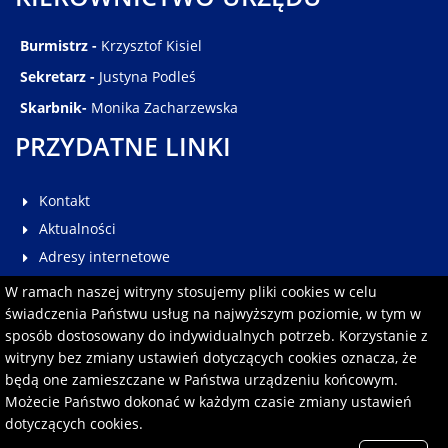
Burmistrz -
Krzysztof Kisiel
Sekretarz -
Justyna Podleś
Skarbnik-
Monika Zacharzewska
PRZYDATNE LINKI
Kontakt
Aktualności
Adresy internetowe
Galeria
W ramach naszej witryny stosujemy pliki cookies w celu
Multimedia
świadczenia Państwu usług na najwyższym poziomie, w tym w
sposób dostosowany do indywidualnych potrzeb. Korzystanie z
Pomoc
witryny bez zmiany ustawień dotyczących cookies oznacza, że
Redakcja serwisu
będą one zamieszczane w Państwa urządzeniu końcowym.
Formularz kontaktowy
Możecie Państwo dokonać w każdym czasie zmiany ustawień
dotyczących cookies.
Polityka prywatności