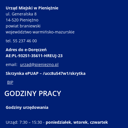
Urząd Miejski w Pieniężnie
ul. Generalska 8
14-520 Pieniężno
powiat braniewski
województwo warmińsko-mazurskie
tel. 55 237 46 00
Adres do e-Doręczeń
AE:PL-93251-35611-HREUJ-23
email:
urzad@pieniezno.pl
Skrzynka ePUAP – /ucc8u547w1/skrytka
BIP
GODZINY PRACY
Godziny urzędowania
Urząd: 7:30 – 15:30 -
poniedziałek, wtorek, czwartek