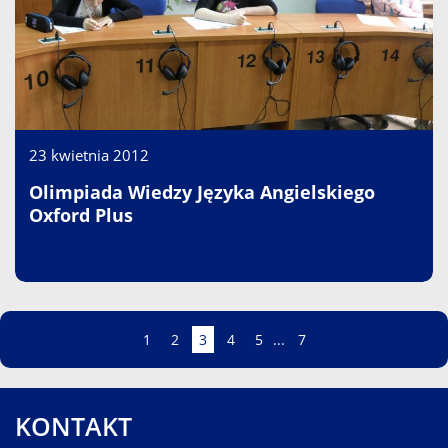
23 kwietnia 2012
Olimpiada Wiedzy Języka Angielskiego
Oxford Plus
Strona
Strona
Strona
Strona
Strona
Strona
Strona
1
2
3
4
5
...
7
KONTAKT