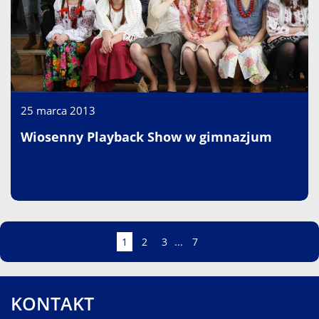
25 marca 2013
Wiosenny Playback Show w gimnazjum
Strona
Strona
Strona
Strona
Strona
1
2
3
...
7
KONTAKT