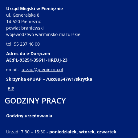
Urząd Miejski w Pieniężnie
ul. Generalska 8
14-520 Pieniężno
powiat braniewski
województwo warmińsko-mazurskie
tel. 55 237 46 00
Adres do e-Doręczeń
AE:PL-93251-35611-HREUJ-23
email:
urzad@pieniezno.pl
Skrzynka ePUAP – /ucc8u547w1/skrytka
BIP
GODZINY PRACY
Godziny urzędowania
Urząd: 7:30 – 15:30 -
poniedziałek, wtorek, czwartek