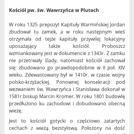
Kościół pw. św. Wawrzyńca w Plutach
W roku 1325 prepozyt Kapituły Warmińskiej Jordan
zbudował tu zamek, a w roku następnym wieś
otrzymała od tejże kapituły przywilej lokacyjny
uposażający także kościół. Proboszcz
wzmiankowany jest w dokumencie z 1343r. Z zamku
nie przetrwały ślady, natomiast kościół zachował
się: zbudowano go prawdopodobnie w II poł. XIV
wieku. Zdewastowany był w 1410r. w czasie wojny
polsko-krzyżackiej. Ponownej konsekracji pod
wezwaniem św. Wawrzyńca i Stanisława dokonał w
1581r.biskup Marcin Kromer. W roku 1801 budowlę
przedłużono ku zachodowi i dobudowano obecną
wieżę.
Jest to kościół gotycki o częściowo zatartych
cechach z wieżą bezstylową. Położony na dość