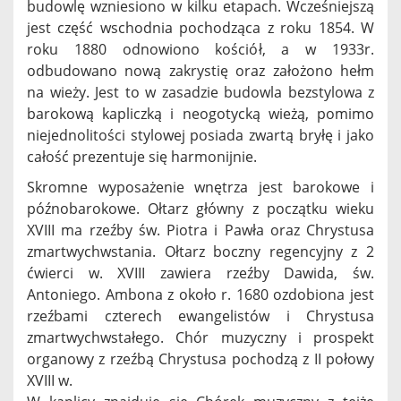
budowlę wzniesiono w kilku etapach. Wcześniejszą
jest część wschodnia pochodząca z roku 1854. W
roku 1880 odnowiono kościół, a w 1933r.
odbudowano nową zakrystię oraz założono hełm
na wieży. Jest to w zasadzie budowla bezstylowa z
barokową kapliczką i neogotycką wieżą, pomimo
niejednolitości stylowej posiada zwartą bryłę i jako
całość prezentuje się harmonijnie.
Skromne wyposażenie wnętrza jest barokowe i
późnobarokowe. Ołtarz główny z początku wieku
XVIII ma rzeźby św. Piotra i Pawła oraz Chrystusa
zmartwychwstania. Ołtarz boczny regencyjny z 2
ćwierci w. XVIII zawiera rzeźby Dawida, św.
Antoniego. Ambona z około r. 1680 ozdobiona jest
rzeźbami czterech ewangelistów i Chrystusa
zmartwychwstałego. Chór muzyczny i prospekt
organowy z rzeźbą Chrystusa pochodzą z II połowy
XVIII w.