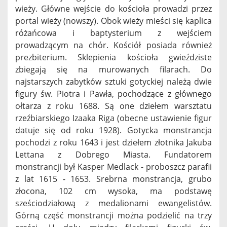
wieży. Główne wejście do kościoła prowadzi przez
portal wieży (nowszy). Obok wieży mieści się kaplica
różańcowa i baptysterium z wejściem
prowadzącym na chór. Kościół posiada również
prezbiterium. Sklepienia kościoła gwieździste
zbiegają się na murowanych filarach. Do
najstarszych zabytków sztuki gotyckiej należą dwie
figury św. Piotra i Pawła, pochodzące z głównego
ołtarza z roku 1688. Są one dziełem warsztatu
rzeźbiarskiego Izaaka Riga (obecne ustawienie figur
datuje się od roku 1928). Gotycka monstrancja
pochodzi z roku 1643 i jest dziełem złotnika Jakuba
Lettana z Dobrego Miasta. Fundatorem
monstrancji był Kasper Medlack - proboszcz parafii
z lat 1615 - 1653. Srebrna monstrancja, grubo
złocona, 102 cm wysoka, ma podstawę
sześciodziałową z medalionami ewangelistów.
Górną część monstrancji można podzielić na trzy