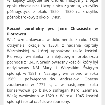
W kaplicy znajduje się Chórek muzyczny z tejże
epoki, chrzcielnica i kropielnica z granitu, krucyfiks
późnogotycki z około 1520 - 1530 r., krucyfiks
późnobarokowy z około 1740r.
Kościół parafialny pw. Jana Chrzciciela w
Piotrowcu
Wieś wzmiankowana w dokumencie z roku 1326
otrzymała lokację w 1330r. z nadania Kapituły
Warmińskiej, w której uposażono także kościół.
Pierwszy wzmianka o miejscowym proboszczu
pochodzi z 1343 r. Średniowieczny kościół, który był
dedykowany NM Maryi i Wszystkim Świętym
spłonął, w 1581 r. Następny wzniesiono w roku
1589 i poświęcono św. Andrzejowi. Obecny
zbudowano w 1771 r., a w następnym roku
konserwował go biskup sufragan Karol Zehmen.
Wieżę wzniesiono w 1829 r. W roku 1945 kościół
spłonął i został częściowo zburzony.