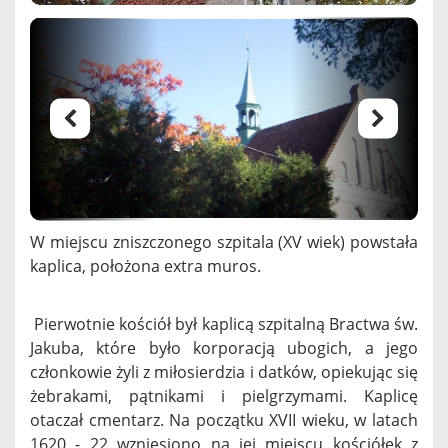
W miejscu zniszczonego szpitala (XV wiek) powstała
kaplica, położona extra muros.
Pierwotnie kościół był kaplicą szpitalną Bractwa św.
Jakuba, które było korporacją ubogich, a jego
członkowie żyli z miłosierdzia i datków, opiekując się
żebrakami, pątnikami i pielgrzymami. Kaplicę
otaczał cmentarz. Na początku XVII wieku, w latach
1620 - 22 wzniesiono na jej miejscu kościółek z