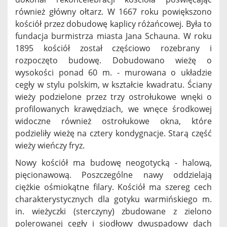
również główny ołtarz. W 1667 roku powiększono
kościół przez dobudowę kaplicy różańcowej. Była to
fundacja burmistrza miasta Jana Schauna. W roku
1895 kościół został częściowo rozebrany i
rozpoczęto budowę. Dobudowano wieżę o
wysokości ponad 60 m. - murowana o układzie
cegły w stylu polskim, w kształcie kwadratu. Ściany
wieży podzielone przez trzy ostrołukowe wnęki o
profilowanych krawędziach, we wnęce środkowej
widoczne również ostrołukowe okna, które
podzieliły wieżę na cztery kondygnacje. Starą część
wieży wieńczy fryz.
Nowy kościół ma budowę neogotycką - halową,
pięcionawową. Poszczególne nawy oddzielają
ciężkie ośmiokątne filary. Kościół ma szereg cech
charakterystycznych dla gotyku warmińskiego m.
in. wieżyczki (sterczyny) zbudowane z zielono
polerowanej cegły i siodłowy dwuspadowy dach