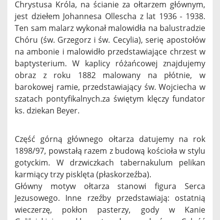
Chrystusa Króla, na ścianie za ołtarzem głównym,
jest dziełem Johannesa Ollescha z lat 1936 - 1938.
Ten sam malarz wykonał malowidła na balustradzie
Chóru (św. Grzegorz i św. Cecylia), serię apostołów
na ambonie i malowidło przedstawiające chrzest w
baptysterium. W kaplicy różańcowej znajdujemy
obraz z roku 1882 malowany na płótnie, w
barokowej ramie, przedstawiający św. Wojciecha w
szatach pontyfikalnych.za świętym klęczy fundator
ks. dziekan Beyer.
Część górną głównego ołtarza datujemy na rok
1898/97, powstałą razem z budową kościoła w stylu
gotyckim. W drzwiczkach tabernakulum pelikan
karmiący trzy pisklęta (płaskorzeźba).
Główny motyw ołtarza stanowi figura Serca
Jezusowego. Inne rzeźby przedstawiają: ostatnią
wieczerzę, pokłon pasterzy, gody w Kanie