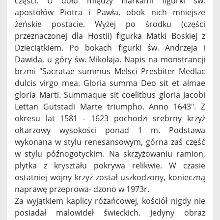
części. U dołu między filarkami figurki św.
apostołów Piotra i Pawła, obok nich mniejsze
żeńskie postacie. Wyżej po środku (części
przeznaczonej dla Hostii) figurka Matki Boskiej z
Dzieciątkiem. Po bokach figurki św. Andrzeja i
Dawida, u góry św. Mikołaja. Napis na monstrancji
brzmi "Sacratae summus Melsci Presbiter Medlac
dulcis virgo mea. Gloria summa Deo sit et almae
gloria Marti. Summaque sit coelitbus gloria Jacobi
Lettan Gutstadi Marte triumpho. Anno 1643". Z
okresu lat 1581 - 1623 pochodzi srebrny krzyż
ołtarzowy wysokości ponad 1 m. Podstawa
wykonana w stylu renesansowym, górna zaś część
w stylu późnogotyckim. Na skrzyżowaniu ramion,
płytka z kryształu pokrywa relikwie. W czasie
ostatniej wojny krzyż został uszkodzony, konieczną
naprawę przeprowa- dzono w 1973r.
Za wyjątkiem kaplicy różańcowej, kościół nigdy nie
posiadał malowideł świeckich. Jedyny obraz