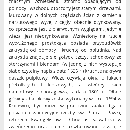
znacznym wzniesieniu stromo opadającym od
północy i wschodu otoczony jest starymi drzewami.
Murowany w dolnych częściach ścian z kamienia
narzutowego, wyżej z cegły, obecnie otynkowany,
co sprzeczne jest z pierwotnym wyglądam, jedynie
wieża, jest nieotynkowana. Wzniesiony na rzucie
wydłużonego prostokąta posiada przybudówki:
zakrystię od północy i kruchtę od południa. Nad
zakrystią znajduje się gotycki szczyt schodkowy ze
sterczynami i blendami (w jednej z nich występuje
słabo czytelny napis z datą 1526 r.) kruchtę nakrywa
daszek pulpitowy. Wieżę ożywiają okna o łukach
półkolistych i koszowych, a wieńczy dach
namiotowy z chorągiewką z datą 1801 r. Ołtarz
główny - barokowy został wykonany w roku 1694 w
Królewcu, być może w pracowni Izaaka Riga i
posiada ekspedycyjne rzeźby św. Piotra i Pawła,
czterech Ewangelistów i Chrystus Salwatora w
zwieńczeniu oraz bujnie ukształtowane uszaki, z