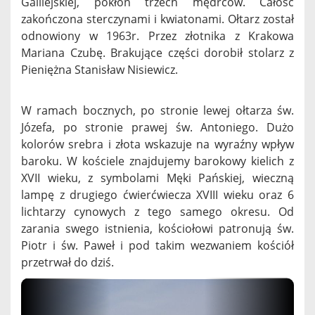
Galilejskiej, pokłon trzech mędrców. Całość
zakończona sterczynami i kwiatonami. Ołtarz został
odnowiony w 1963r. Przez złotnika z Krakowa
Mariana Czubę. Brakujące części dorobił stolarz z
Pieniężna Stanisław Nisiewicz.
W ramach bocznych, po stronie lewej ołtarza św.
Józefa, po stronie prawej św. Antoniego. Dużo
kolorów srebra i złota wskazuje na wyraźny wpływ
baroku. W kościele znajdujemy barokowy kielich z
XVII wieku, z symbolami Męki Pańskiej, wieczną
lampę z drugiego ćwierćwiecza XVIII wieku oraz 6
lichtarzy cynowych z tego samego okresu. Od
zarania swego istnienia, kościołowi patronują św.
Piotr i św. Paweł i pod takim wezwaniem kościół
przetrwał do dziś.