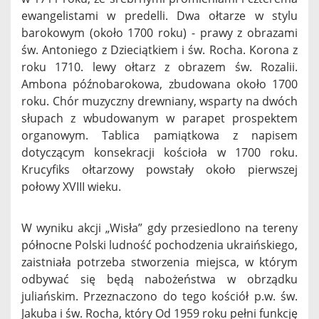
ewangelistami w predelli. Dwa ołtarze w stylu
barokowym (około 1700 roku) - prawy z obrazami
św. Antoniego z Dzieciątkiem i św. Rocha. Korona z
roku 1710. lewy ołtarz z obrazem św. Rozalii.
Ambona późnobarokowa, zbudowana około 1700
roku. Chór muzyczny drewniany, wsparty na dwóch
słupach z wbudowanym w parapet prospektem
organowym. Tablica pamiątkowa z napisem
dotyczącym konsekracji kościoła w 1700 roku.
Krucyfiks ołtarzowy powstały około pierwszej
połowy XVIII wieku.
W wyniku akcji „Wisła” gdy przesiedlono na tereny
północne Polski ludność pochodzenia ukraińskiego,
zaistniała potrzeba stworzenia miejsca, w którym
odbywać się będą nabożeństwa w obrządku
juliańskim. Przeznaczono do tego kościół p.w. św.
Jakuba i św. Rocha, który Od 1959 roku pełni funkcję