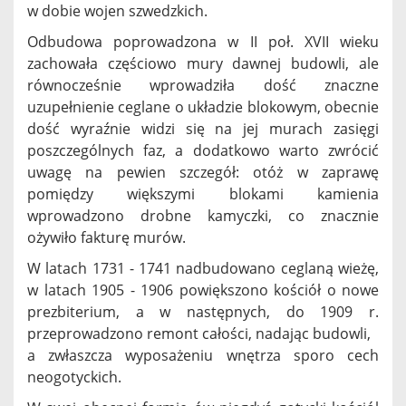
w dobie wojen szwedzkich.
Odbudowa poprowadzona w II poł. XVII wieku
zachowała częściowo mury dawnej budowli, ale
równocześnie wprowadziła dość znaczne
uzupełnienie ceglane o układzie blokowym, obecnie
dość wyraźnie widzi się na jej murach zasięgi
poszczególnych faz, a dodatkowo warto zwrócić
uwagę na pewien szczegół: otóż w zaprawę
pomiędzy większymi blokami kamienia
wprowadzono drobne kamyczki, co znacznie
ożywiło fakturę murów.
W latach 1731 - 1741 nadbudowano ceglaną wieżę,
w latach 1905 - 1906 powiększono kościół o nowe
prezbiterium, a w następnych, do 1909 r.
przeprowadzono remont całości, nadając budowli,
a zwłaszcza wyposażeniu wnętrza sporo cech
neogotyckich.