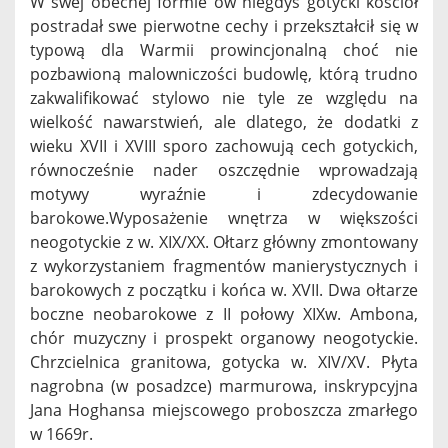
W swej obecnej formie ów niegdyś gotycki kościół
postradał swe pierwotne cechy i przekształcił się w
typową dla Warmii prowincjonalną choć nie
pozbawioną malowniczości budowlę, którą trudno
zakwalifikować stylowo nie tyle ze względu na
wielkość nawarstwień, ale dlatego, że dodatki z
wieku XVII i XVIII sporo zachowują cech gotyckich,
równocześnie nader oszczędnie wprowadzają
motywy wyraźnie i zdecydowanie
barokowe.Wyposażenie wnętrza w większości
neogotyckie z w. XIX/XX. Ołtarz główny zmontowany
z wykorzystaniem fragmentów manierystycznych i
barokowych z początku i końca w. XVII. Dwa ołtarze
boczne neobarokowe z II połowy XIXw. Ambona,
chór muzyczny i prospekt organowy neogotyckie.
Chrzcielnica granitowa, gotycka w. XIV/XV. Płyta
nagrobna (w posadzce) marmurowa, inskrypcyjna
Jana Hoghansa miejscowego proboszcza zmarłego
w 1669r.