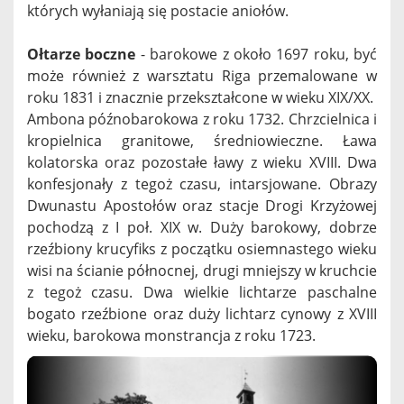
których wyłaniają się postacie aniołów.
Ołtarze boczne
- barokowe z około 1697 roku, być
może również z warsztatu Riga przemalowane w
roku 1831 i znacznie przekształcone w wieku XIX/XX.
Ambona późnobarokowa z roku 1732. Chrzcielnica i
kropielnica granitowe, średniowieczne. Ława
kolatorska oraz pozostałe ławy z wieku XVIII. Dwa
konfesjonały z tegoż czasu, intarsjowane. Obrazy
Dwunastu Apostołów oraz stacje Drogi Krzyżowej
pochodzą z I poł. XIX w. Duży barokowy, dobrze
rzeźbiony krucyfiks z początku osiemnastego wieku
wisi na ścianie północnej, drugi mniejszy w kruchcie
z tegoż czasu. Dwa wielkie lichtarze paschalne
bogato rzeźbione oraz duży lichtarz cynowy z XVIII
wieku, barokowa monstrancja z roku 1723.