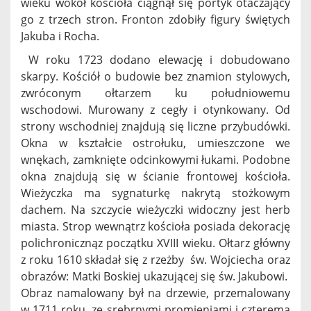
wieku wokół kościoła ciągnął się portyk otaczający
go z trzech stron. Fronton zdobiły figury świętych
Jakuba i Rocha.
W roku 1723 dodano elewację i dobudowano
skarpy. Kościół o budowie bez znamion stylowych,
zwróconym ołtarzem ku południowemu
wschodowi. Murowany z cegły i otynkowany. Od
strony wschodniej znajdują się liczne przybudówki.
Okna w kształcie ostrołuku, umieszczone we
wnękach, zamknięte odcinkowymi łukami. Podobne
okna znajdują się w ścianie frontowej kościoła.
Wieżyczka ma sygnaturkę nakrytą stożkowym
dachem. Na szczycie wieżyczki widoczny jest herb
miasta. Strop wewnątrz kościoła posiada dekorację
polichronicznąz początku XVIII wieku. Ołtarz główny
z roku 1610 składał się z rzeżby św. Wojciecha oraz
obrazów: Matki Boskiej ukazującej się św. Jakubowi.
Obraz namalowany był na drzewie, przemalowany
w 1711 roku, ze srebrnymi promieniami i czterema