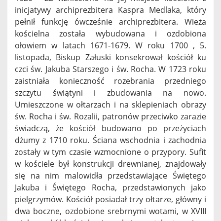
inicjatywy archiprezbitera Kaspra Medlaka, który
pełnił funkcję ówcześnie archiprezbitera. Wieża
kościelna została wybudowana i ozdobiona
ołowiem w latach 1671-1679. W roku 1700 , 5.
listopada, Biskup Załuski konsekrował kościół ku
czci św. Jakuba Starszego i św. Rocha. W 1723 roku
zaistniała konieczność rozebrania przedniego
szczytu świątyni i zbudowania na nowo.
Umieszczone w ołtarzach i na sklepieniach obrazy
św. Rocha i św. Rozalii, patronów przeciwko zarazie
świadczą, że kościół budowano po przeżyciach
dżumy z 1710 roku. Ściana wschodnia i zachodnia
zostały w tym czasie wzmocnione o przypory. Sufit
w kościele był konstrukcji drewnianej, znajdowały
się na nim malowidła przedstawiające Świętego
Jakuba i Świętego Rocha, przedstawionych jako
pielgrzymów. Kościół posiadał trzy ołtarze, główny i
dwa boczne, ozdobione srebrnymi wotami, w XVIII