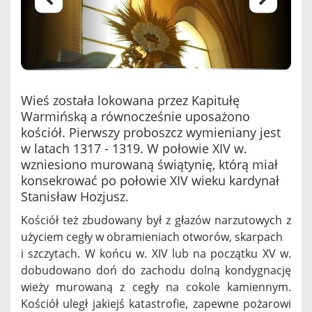
Wieś została lokowana przez Kapitułę
Warmińską a równocześnie uposażono
kościół. Pierwszy proboszcz wymieniany jest
w latach 1317 - 1319. W połowie XIV w.
wzniesiono murowaną świątynię, którą miał
konsekrować po połowie XIV wieku kardynał
Stanisław Hozjusz.
Kościół też zbudowany był z głazów narzutowych z
użyciem cegły w obramieniach otworów, skarpach
i szczytach. W końcu w. XIV lub na początku XV w.
dobudowano doń do zachodu dolną kondygnację
wieży murowaną z cegły na cokole kamiennym.
Kościół uległ jakiejś katastrofie, zapewne pożarowi