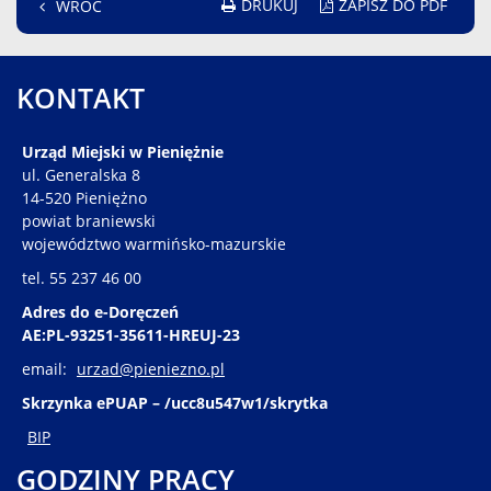
DRUKUJ
ZAPISZ DO PDF
WRÓĆ
KONTAKT
Urząd Miejski w Pieniężnie
ul. Generalska 8
14-520 Pieniężno
powiat braniewski
województwo warmińsko-mazurskie
tel. 55 237 46 00
Adres do e-Doręczeń
AE:PL-93251-35611-HREUJ-23
email:
urzad@pieniezno.pl
Skrzynka ePUAP – /ucc8u547w1/skrytka
BIP
GODZINY PRACY