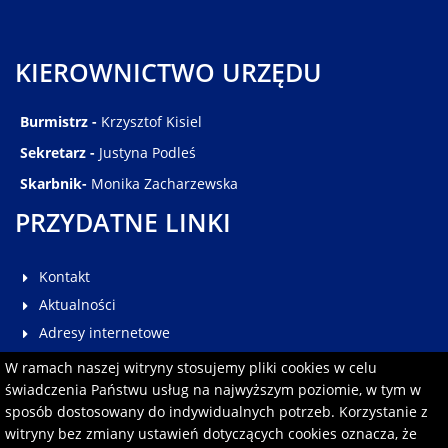
KIEROWNICTWO URZĘDU
Burmistrz -
Krzysztof Kisiel
Sekretarz -
Justyna Podleś
Skarbnik-
Monika Zacharzewska
PRZYDATNE LINKI
Kontakt
Aktualności
Adresy internetowe
Galeria
W ramach naszej witryny stosujemy pliki cookies w celu
Multimedia
świadczenia Państwu usług na najwyższym poziomie, w tym w
sposób dostosowany do indywidualnych potrzeb. Korzystanie z
Pomoc
witryny bez zmiany ustawień dotyczących cookies oznacza, że
Redakcja serwisu