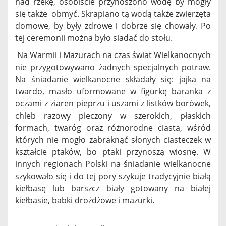
nad rzekę, osobiście przynoszono wodę by mogły
się także obmyć. Skrapiano tą wodą także zwierzęta
domowe, by były zdrowe i dobrze się chowały. Po
tej ceremonii można było siadać do stołu.
Na Warmii i Mazurach na czas świat Wielkanocnych
nie przygotowywano żadnych specjalnych potraw.
Na śniadanie wielkanocne składały się: jajka na
twardo, masło uformowane w figurkę baranka z
oczami z ziaren pieprzu i uszami z listków borówek,
chleb razowy pieczony w szerokich, płaskich
formach, twaróg oraz różnorodne ciasta, wśród
których nie mogło zabraknąć słonych ciasteczek w
kształcie ptaków, bo ptaki przynoszą wiosnę. W
innych regionach Polski na śniadanie wielkanocne
szykowało się i do tej pory szykuje tradycyjnie białą
kiełbasę lub barszcz biały gotowany na białej
kiełbasie, babki drożdżowe i mazurki.