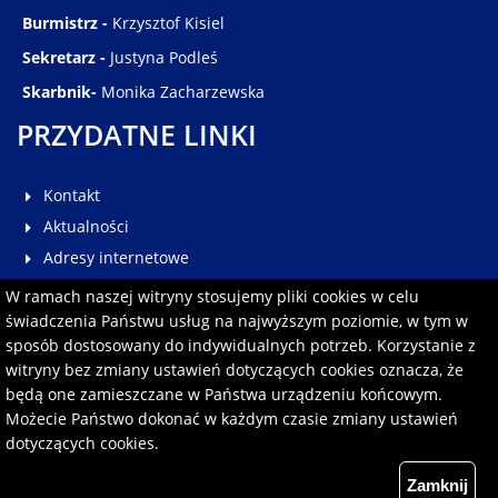
Burmistrz -
Krzysztof Kisiel
Sekretarz -
Justyna Podleś
Skarbnik-
Monika Zacharzewska
PRZYDATNE LINKI
Kontakt
Aktualności
Adresy internetowe
Galeria
W ramach naszej witryny stosujemy pliki cookies w celu
Multimedia
świadczenia Państwu usług na najwyższym poziomie, w tym w
sposób dostosowany do indywidualnych potrzeb. Korzystanie z
Pomoc
witryny bez zmiany ustawień dotyczących cookies oznacza, że
Redakcja serwisu
będą one zamieszczane w Państwa urządzeniu końcowym.
Formularz kontaktowy
Możecie Państwo dokonać w każdym czasie zmiany ustawień
dotyczących cookies.
Polityka prywatności
Zamknij