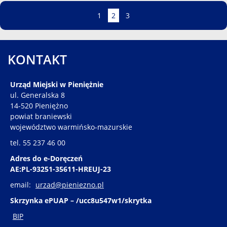
Strona
Strona
Strona
Strona
1
2
3
KONTAKT
Urząd Miejski w Pieniężnie
ul. Generalska 8
14-520 Pieniężno
powiat braniewski
województwo warmińsko-mazurskie
tel. 55 237 46 00
Adres do e-Doręczeń
AE:PL-93251-35611-HREUJ-23
email:
urzad@pieniezno.pl
Skrzynka ePUAP – /ucc8u547w1/skrytka
BIP