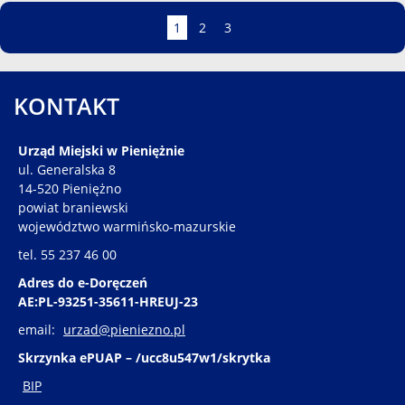
Strona
Strona
Strona
Strona
1
2
3
KONTAKT
Urząd Miejski w Pieniężnie
ul. Generalska 8
14-520 Pieniężno
powiat braniewski
województwo warmińsko-mazurskie
tel. 55 237 46 00
Adres do e-Doręczeń
AE:PL-93251-35611-HREUJ-23
email:
urzad@pieniezno.pl
Skrzynka ePUAP – /ucc8u547w1/skrytka
BIP