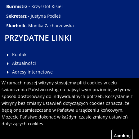
Burmistrz -
Krzysztof Kisiel
Sekretarz -
Justyna Podleś
Skarbnik-
Monika Zacharzewska
PRZYDATNE LINKI
Kontakt
Aktualności
Adresy internetowe
Galeria
W ramach naszej witryny stosujemy pliki cookies w celu
Multimedia
świadczenia Państwu usług na najwyższym poziomie, w tym w
sposób dostosowany do indywidualnych potrzeb. Korzystanie z
Pomoc
witryny bez zmiany ustawień dotyczących cookies oznacza, że
Redakcja serwisu
będą one zamieszczane w Państwa urządzeniu końcowym.
Formularz kontaktowy
Możecie Państwo dokonać w każdym czasie zmiany ustawień
dotyczących cookies.
Polityka prywatności
Zamknij