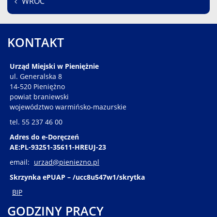
WRÓĆ
KONTAKT
Urząd Miejski w Pieniężnie
ul. Generalska 8
14-520 Pieniężno
powiat braniewski
województwo warmińsko-mazurskie
tel. 55 237 46 00
Adres do e-Doręczeń
AE:PL-93251-35611-HREUJ-23
email:
urzad@pieniezno.pl
Skrzynka ePUAP – /ucc8u547w1/skrytka
BIP
GODZINY PRACY