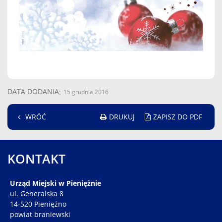
DATA DODANIA
15 grudnia 2016
DRUKUJ
ZAPISZ DO PDF
WRÓĆ
KONTAKT
Urząd Miejski w Pieniężnie
ul. Generalska 8
14-520 Pieniężno
powiat braniewski