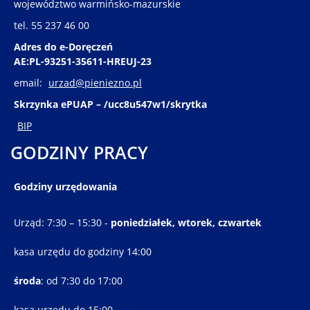
województwo warmińsko-mazurskie
tel. 55 237 46 00
Adres do e-Doręczeń
AE:PL-93251-35611-HREUJ-23
email:
urzad@pieniezno.pl
Skrzynka ePUAP – /ucc8u547w1/skrytka
BIP
GODZINY PRACY
Godziny urzędowania
Urząd: 7:30 – 15:30 -
poniedziałek, wtorek, czwartek
kasa urzędu do godziny 14:00
środa
: od 7:30 do 17:00
kasa urzędu do 15:00