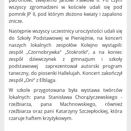
patronowi, świętemu Janowi Pawłowi II. Po czym
wszyscy zgromadzeni w kościele udali się pod
pomnik JP II, pod którym złożono kwiaty i zapalono
znicze.
Następnie wszyscy uczestnicy uroczystości udali się
do Szkoły Podstawowej w Pieniężnie, na koncert
naszych lokalnych zespołów Kolejno wystąpili:
zespół „Czornobrywka“ „Stokrotki“, a na koniec
zespół dziewczynek z gimnazjum i szkoły
podstawowej zaprezentował autorski program
taneczny, do piosenki Hallelujah. Koncert zakończył
zespół „Oni“ z Elbląga.
W szkole przygotowana była wystawa twórców
lokalnych: pana Stanisława Chorążyczewskiego -
rzeźbiarza, pana Machnowskiego, również
rzeźbiarza oraz pani Katarzyny Szczepłockiej, która
czaruje haftem krzyżykowym.