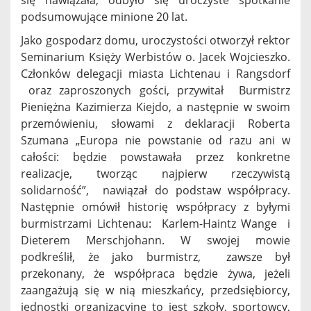
się nawiązała, odbyło się uroczyste spotkanie
podsumowujące minione 20 lat.
Jako gospodarz domu, uroczystości otworzył rektor
Seminarium Księży Werbistów o. Jacek Wojcieszko.
Członków delegacji miasta Lichtenau i Rangsdorf
oraz zaproszonych gości, przywitał Burmistrz
Pieniężna Kazimierza Kiejdo, a następnie w swoim
przemówieniu, słowami z deklaracji Roberta
Szumana „Europa nie powstanie od razu ani w
całości: będzie powstawała przez konkretne
realizacje, tworząc najpierw rzeczywistą
solidarność”, nawiązał do podstaw współpracy.
Następnie omówił historię współpracy z byłymi
burmistrzami Lichtenau: Karlem-Haintz Wange i
Dieterem Merschjohann. W swojej mowie
podkreślił, że jako burmistrz, zawsze był
przekonany, że współpraca będzie żywa, jeżeli
zaangażują się w nią mieszkańcy, przedsiębiorcy,
jednostki organizacyjne to jest szkoły, sportowcy,