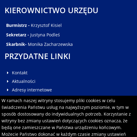
KIEROWNICTWO URZĘDU
Burmistrz -
Krzysztof Kisiel
Sekretarz -
Justyna Podleś
Skarbnik-
Monika Zacharzewska
PRZYDATNE LINKI
Kontakt
Aktualności
Adresy internetowe
Galeria
W ramach naszej witryny stosujemy pliki cookies w celu
Multimedia
świadczenia Państwu usług na najwyższym poziomie, w tym w
sposób dostosowany do indywidualnych potrzeb. Korzystanie z
Pomoc
witryny bez zmiany ustawień dotyczących cookies oznacza, że
Redakcja serwisu
będą one zamieszczane w Państwa urządzeniu końcowym.
Formularz kontaktowy
Możecie Państwo dokonać w każdym czasie zmiany ustawień