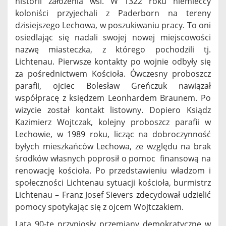
historii założenia wsi. W 1322 roku niemieccy
koloniści przyjechali z Paderborn na tereny
dzisiejszego Lechowa, w poszukiwaniu pracy. To oni
osiedlając się nadali swojej nowej miejscowości
nazwę miasteczka, z którego pochodzili tj.
Lichtenau. Pierwsze kontakty po wojnie odbyły się
za pośrednictwem Kościoła. Ówczesny proboszcz
parafii, ojciec Bolesław Greńczuk nawiązał
współpracę z księdzem Leonhardem Braunem. Po
wizycie został kontakt listowny. Dopiero Ksiądz
Kazimierz Wojtczak, kolejny proboszcz parafii w
Lechowie, w 1989 roku, licząc na dobroczynność
byłych mieszkańców Lechowa, ze względu na brak
środków własnych poprosił o pomoc finansową na
renowację kościoła. Po przedstawieniu władzom i
społeczności Lichtenau sytuacji kościoła, burmistrz
Lichtenau – Franz Josef Sievers zdecydował udzielić
pomocy spotykając się z ojcem Wojtczakiem.
Lata 90-te przyniosły przemiany demokratyczne w