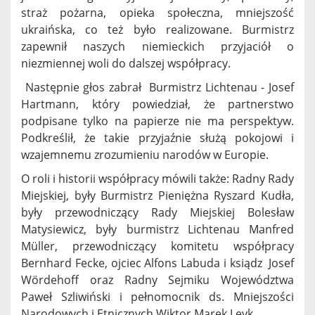
straż pożarna, opieka społeczna, mniejszość
ukraińska, co też było realizowane. Burmistrz
zapewnił naszych niemieckich przyjaciół o
niezmiennej woli do dalszej współpracy.
Następnie głos zabrał Burmistrz Lichtenau - Josef
Hartmann, który powiedział, że partnerstwo
podpisane tylko na papierze nie ma perspektyw.
Podkreślił, że takie przyjaźnie służą pokojowi i
wzajemnemu zrozumieniu narodów w Europie.
O roli i historii współpracy mówili także: Radny Rady
Miejskiej, były Burmistrz Pieniężna Ryszard Kudła,
były przewodniczący Rady Miejskiej Bolesław
Matysiewicz, były burmistrz Lichtenau Manfred
Müller, przewodniczący komitetu współpracy
Bernhard Fecke, ojciec Alfons Labuda i ksiądz Josef
Wördehoff oraz Radny Sejmiku Województwa
Paweł Szliwiński i pełnomocnik ds. Mniejszości
Narodowych i Etnicznych Wiktor Marek Leyk.