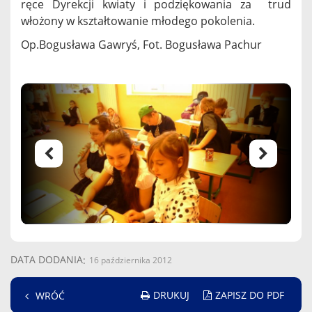
ręce Dyrekcji kwiaty i podziękowania za trud
włożony w kształtowanie młodego pokolenia.
Op.Bogusława Gawryś, Fot. Bogusława Pachur
DATA DODANIA
16 października 2012
DRUKUJ
ZAPISZ DO PDF
WRÓĆ