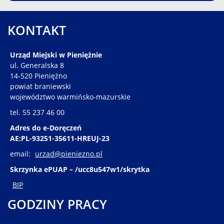
KONTAKT
Urząd Miejski w Pieniężnie
ul. Generalska 8
14-520 Pieniężno
powiat braniewski
województwo warmińsko-mazurskie
tel. 55 237 46 00
Adres do e-Doręczeń
AE:PL-93251-35611-HREUJ-23
email:
urzad@pieniezno.pl
Skrzynka ePUAP – /ucc8u547w1/skrytka
BIP
GODZINY PRACY