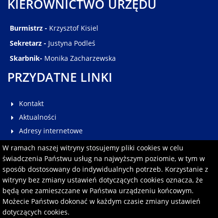
KIEROWNICTWO URZĘDU
Burmistrz -
Krzysztof Kisiel
Sekretarz -
Justyna Podleś
Skarbnik-
Monika Zacharzewska
PRZYDATNE LINKI
Kontakt
Aktualności
Adresy internetowe
Galeria
W ramach naszej witryny stosujemy pliki cookies w celu
Multimedia
świadczenia Państwu usług na najwyższym poziomie, w tym w
sposób dostosowany do indywidualnych potrzeb. Korzystanie z
Pomoc
witryny bez zmiany ustawień dotyczących cookies oznacza, że
Redakcja serwisu
będą one zamieszczane w Państwa urządzeniu końcowym.
Formularz kontaktowy
Możecie Państwo dokonać w każdym czasie zmiany ustawień
dotyczących cookies.
Polityka prywatności