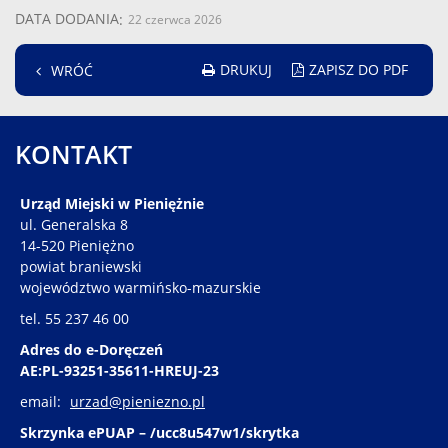
DATA DODANIA
22 czerwca 2026
DRUKUJ
ZAPISZ DO PDF
WRÓĆ
KONTAKT
Urząd Miejski w Pieniężnie
ul. Generalska 8
14-520 Pieniężno
powiat braniewski
województwo warmińsko-mazurskie
tel. 55 237 46 00
Adres do e-Doręczeń
AE:PL-93251-35611-HREUJ-23
email:
urzad@pieniezno.pl
Skrzynka ePUAP – /ucc8u547w1/skrytka