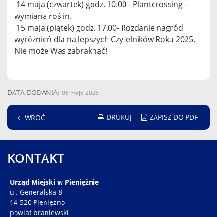
14 maja (czwartek) godz. 10.00 - Plantcrossing -
wymiana roślin.
15 maja (piątek) godz. 17.00- Rozdanie nagród i
wyróżnień dla najlepszych Czytelników Roku 2025.
Nie może Was zabraknąć!
DATA DODANIA
06 maja 2026
DRUKUJ
ZAPISZ DO PDF
WRÓĆ
KONTAKT
Urząd Miejski w Pieniężnie
ul. Generalska 8
14-520 Pieniężno
powiat braniewski