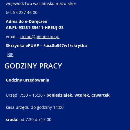
województwo warmińsko-mazurskie
tel. 55 237 46 00
Adres do e-Doręczeń
AE:PL-93251-35611-HREUJ-23
email:
urzad@pieniezno.pl
Skrzynka ePUAP – /ucc8u547w1/skrytka
BIP
GODZINY PRACY
Godziny urzędowania
Urząd: 7:30 – 15:30 -
poniedziałek, wtorek, czwartek
kasa urzędu do godziny 14:00
środa
: od 7:30 do 17:00