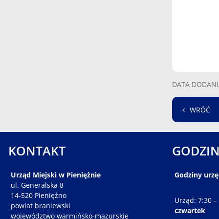
DATA DODANI
WRÓĆ
KONTAKT
GODZIN
Urząd Miejski w Pieniężnie
Godziny urz
ul. Generalska 8
14-520 Pieniężno
Urząd: 7:30 –
powiat braniewski
czwartek
województwo warmińsko-mazurskie