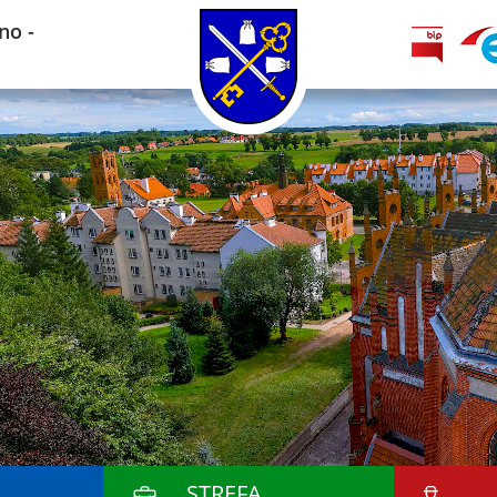
no -
STREFA