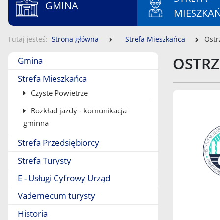
GMINA
MIESZKA
Tutaj jesteś
Strona główna
Strefa Mieszkańca
Ostr
Menu boczne
OSTRZ
Gmina
Strefa Mieszkańca
Czyste Powietrze
Rozkład jazdy - komunikacja
gminna
Strefa Przedsiębiorcy
Strefa Turysty
E - Usługi Cyfrowy Urząd
Vademecum turysty
Historia