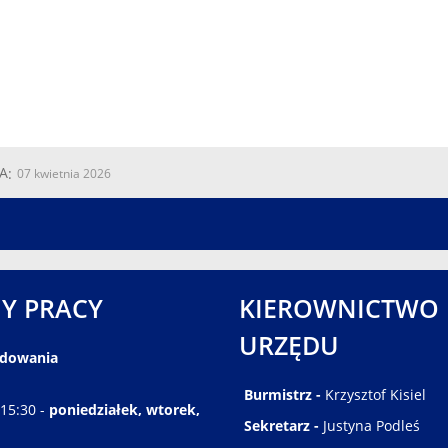
A
07 kwietnia 2026
Y PRACY
KIEROWNICTWO
URZĘDU
ędowania
Burmistrz -
Krzysztof Kisiel
 15:30 -
poniedziałek, wtorek,
Sekretarz -
Justyna Podleś