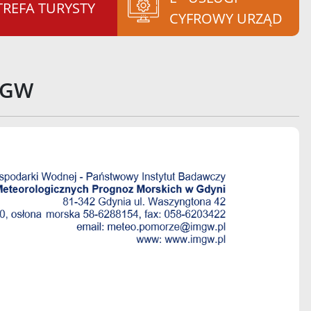
TREFA TURYSTY
CYFROWY URZĄD
MGW