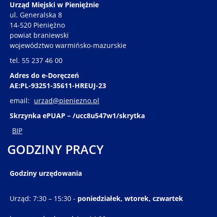
Urząd Miejski w Pieniężnie
ul. Generalska 8
14-520 Pieniężno
powiat braniewski
województwo warmińsko-mazurskie
tel. 55 237 46 00
Adres do e-Doręczeń
AE:PL-93251-35611-HREUJ-23
email:
urzad@pieniezno.pl
Skrzynka ePUAP – /ucc8u547w1/skrytka
BIP
GODZINY PRACY
Godziny urzędowania
Urząd: 7:30 – 15:30 -
poniedziałek, wtorek, czwartek