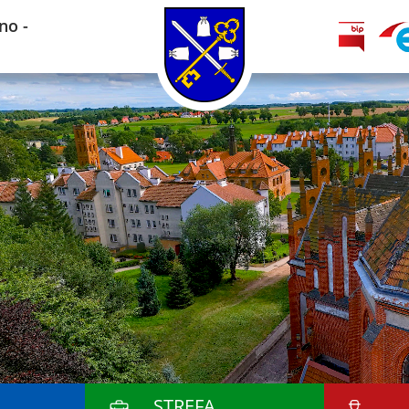
no -
STREFA