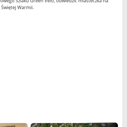
rowego Szlaku Green Velo, odwiedzić miasteczka na
 Świętej Warmii.