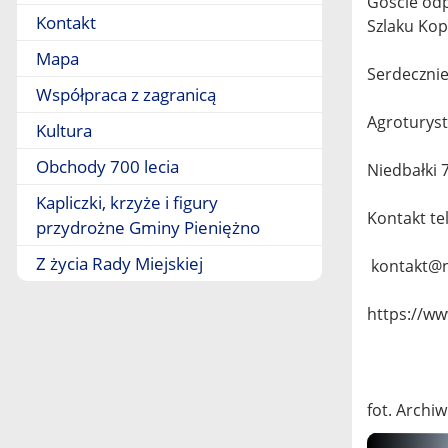
Goście odp
Kontakt
Szlaku Kop
Mapa
Serdeczni
Współpraca z zagranicą
Agroturyst
Kultura
Obchody 700 lecia
Niedbałki 
Kapliczki, krzyże i figury
Kontakt te
przydrożne Gminy Pieniężno
Z życia Rady Miejskiej
kontakt@n
https://w
fot. Archi