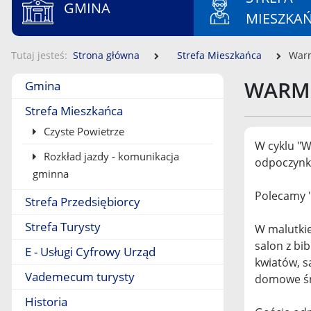
GMINA
MIESZKA
Tutaj jesteś
Strona główna
Strefa Mieszkańca
Warm
Menu boczne
WARMI
Gmina
Strefa Mieszkańca
Czyste Powietrze
W cyklu "W
Rozkład jazdy - komunikacja
odpoczynku
gminna
Polecamy 
Strefa Przedsiębiorcy
Strefa Turysty
W malutkie
salon z bi
E - Usługi Cyfrowy Urząd
kwiatów, s
Vademecum turysty
domowe śni
Historia