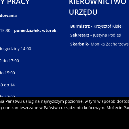
Y PRACY
KIEROWNICTWO
URZĘDU
ędowania
Burmistrz -
Krzysztof Kisiel
 15:30 -
poniedziałek, wtorek,
Sekretarz -
Justyna Podleś
Skarbnik-
Monika Zacharzews
do godziny 14:00
30 do 17:00
do 15:00
30 do 14
do 13:00
enia Państwu usług na najwyższym poziomie, w tym w sposób dosto
ędą one zamieszczane w Państwa urządzeniu końcowym. Możecie P
Logonet Sp. z o.o.
Projekt i wykonanie: