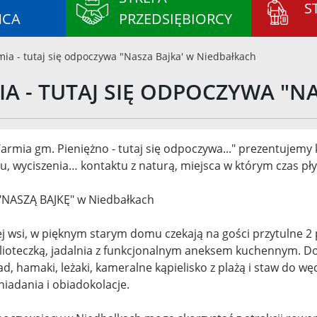
S
ŃCA
PRZEDSIĘBIORCY
ia - tutaj się odpoczywa "Nasza Bajka' w Niedbałkach
A - TUTAJ SIĘ ODPOCZYWA "N
armia gm. Pieniężno - tutaj się odpoczywa..." prezentujemy
, wyciszenia… kontaktu z naturą, miejsca w którym czas pły
"NASZĄ BAJKĘ" w Niedbałkach
j wsi, w pięknym starym domu czekają na gości przytulne 2
blioteczką, jadalnia z funkcjonalnym aneksem kuchennym. Do 
ad, hamaki, leżaki, kameralne kąpielisko z plażą i staw do 
adania i obiadokolacje.