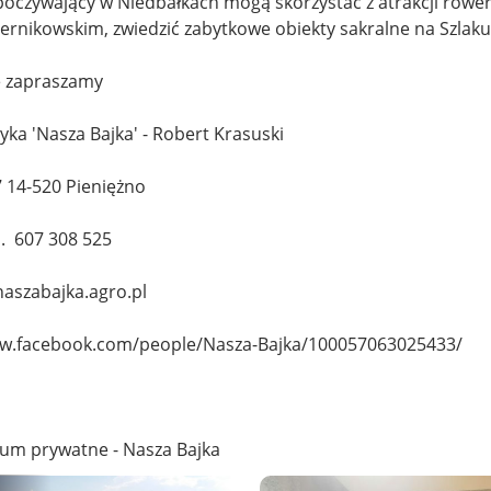
oczywający w Niedbałkach mogą skorzystać z atrakcji rowe
ernikowskim, zwiedzić zabytkowe obiekty sakralne na Szlaku
e zapraszamy
yka 'Nasza Bajka' - Robert Krasuski
7 14-520 Pieniężno
l. 607 308 525
aszabajka.agro.pl
ww.facebook.com/people/Nasza-Bajka/100057063025433/
wum prywatne - Nasza Bajka