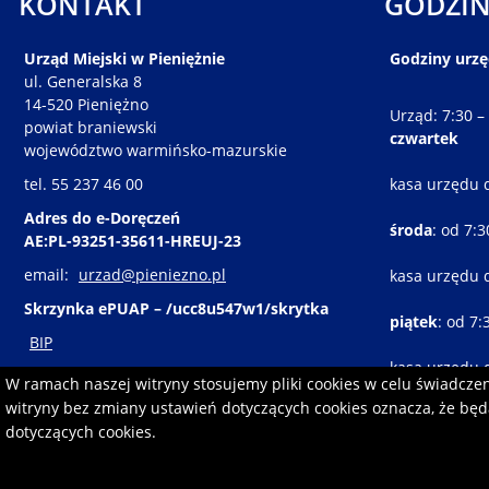
KONTAKT
GODZIN
Urząd Miejski w Pieniężnie
Godziny urz
ul. Generalska 8
14-520 Pieniężno
Urząd: 7:30 –
powiat braniewski
czwartek
województwo warmińsko-mazurskie
tel. 55 237 46 00
kasa urzędu 
Adres do e-Doręczeń
środa
: od 7:
AE:PL-93251-35611-HREUJ-23
email:
urzad@pieniezno.pl
kasa urzędu 
Skrzynka ePUAP – /ucc8u547w1/skrytka
piątek
: od 7:
BIP
kasa urzędu 
W ramach naszej witryny stosujemy pliki cookies w celu świadcz
witryny bez zmiany ustawień dotyczących cookies oznacza, że b
dotyczących cookies.