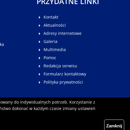
PRZYDATNE LINKI
Kontakt
Aktualności
Adresy internetowe
Galeria
ka
Multimedia
Pomoc
Redakcja serwisu
Formularz kontaktowy
Polityka prywatności
sowany do indywidualnych potrzeb. Korzystanie z
aństwo dokonać w każdym czasie zmiany ustawień
Zamknij