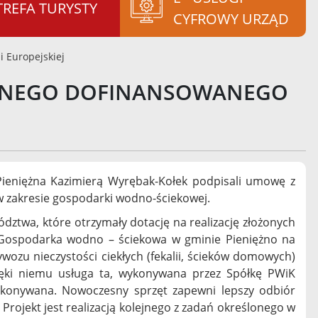
TREFA TURYSTY
CYFROWY URZĄD
 Europejskiej
CYJNEGO DOFINANSOWANEGO
 Pieniężna Kazimierą Wyrębak-Kołek podpisali umowę z
 zakresie gospodarki wodno-ściekowej.
dztwa, które otrzymały dotację na realizację złożonych
 „Gospodarka wodno – ściekowa w gminie Pieniężno na
ywozu nieczystości ciekłych (fekalii, ścieków domowych)
ki niemu usługa ta, wykonywana przez Spółkę PWiK
wykonywana. Nowoczesny sprzęt zapewni lepszy odbiór
 Projekt jest realizacją kolejnego z zadań określonego w