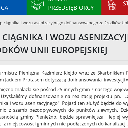
S
ŃCA
PRZEDSIĘBIORCY
p ciągnika i wozu asenizacyjnego dofinansowanego ze środków Unii
 CIĄGNIKA I WOZU ASENIZA
ODKÓW UNII EUROPEJSKIEJ
urmistrz Pieniężna Kazimierz Kiejdo wraz ze Skarbnikiem
m Jackiem Protasem dotyczącą dofinansowania inwestycji w
iężno znalazła się pośród 25 innych gmin z naszego wojewó
 Uzyskaliśmy dofinansowanie na realizację projektu pn.
nika i wozu asenizacyjnego”. Pojazd ten służyć będzie do w
nio z szamb bezodpływowych do punktów zlewnych. Dzię
asnością gminy Pieniężno, będzie sprawniejsza i lepiej 
ci z miejscowości gminnych nie podłączonych do kanalizacji.