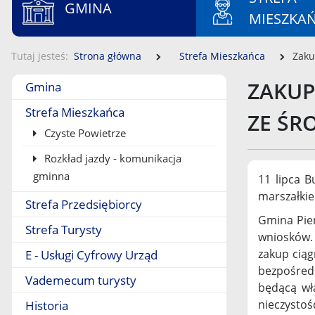
GMINA
MIESZKA
Tutaj jesteś
Strona główna
Strefa Mieszkańca
Zaku
Menu boczne
ZAKUP
Gmina
Strefa Mieszkańca
ZE ŚR
Czyste Powietrze
Rozkład jazdy - komunikacja
gminna
11 lipca B
marszałkie
Strefa Przedsiębiorcy
Gmina Pien
Strefa Turysty
wniosków.
zakup ciąg
E - Usługi Cyfrowy Urząd
bezpośred
Vademecum turysty
będącą wł
nieczystoś
Historia