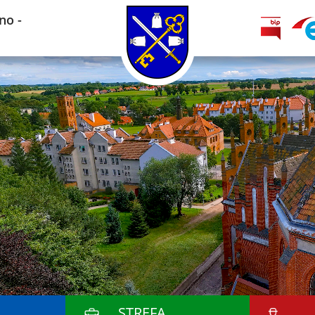
no -
STREFA