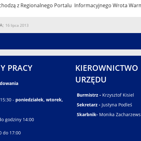
chodzą z Regionalnego Portalu Informacyjnego Wrota Warm
A
16 lipca 2013
Y PRACY
KIEROWNICTWO
URZĘDU
ędowania
Burmistrz -
Krzysztof Kisiel
 15:30 -
poniedziałek, wtorek,
Sekretarz -
Justyna Podleś
Skarbnik-
Monika Zacharzews
do godziny 14:00
30 do 17:00