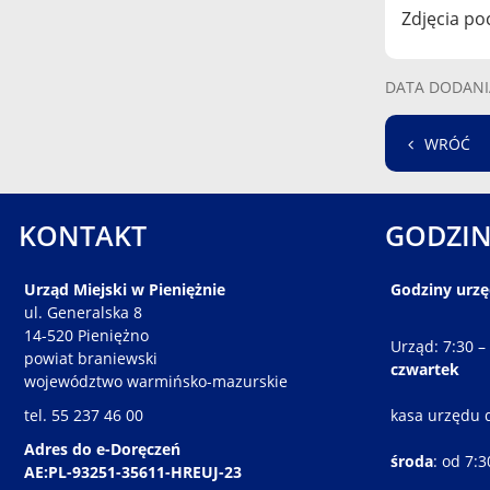
Zdjęcia po
DATA DODANI
WRÓĆ
KONTAKT
GODZIN
Urząd Miejski w Pieniężnie
Godziny urz
ul. Generalska 8
14-520 Pieniężno
Urząd: 7:30 –
powiat braniewski
czwartek
województwo warmińsko-mazurskie
tel. 55 237 46 00
kasa urzędu 
Adres do e-Doręczeń
środa
: od 7:
AE:PL-93251-35611-HREUJ-23