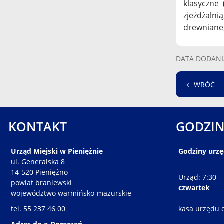
klasyczne 
zjeżdżaln
drewniane,
DATA DODANI
WRÓĆ
KONTAKT
GODZIN
Urząd Miejski w Pieniężnie
Godziny urz
ul. Generalska 8
14-520 Pieniężno
Urząd: 7:30 –
powiat braniewski
czwartek
województwo warmińsko-mazurskie
tel. 55 237 46 00
kasa urzędu 