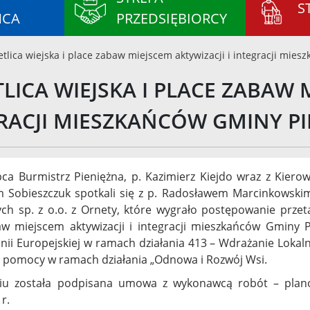
S
ŃCA
PRZEDSIĘBIORCY
etlica wiejska i place zabaw miejscem aktywizacji i integracji mie
TLICA WIEJSKA I PLACE ZABAW 
RACJI MIESZKAŃCÓW GMINY PI
pca Burmistrz Pieniężna, p. Kazimierz Kiejdo wraz z Kiero
 Sobieszczuk spotkali się z p. Radosławem Marcinkowski
h sp. z o.o. z Ornety, które wygrało postępowanie przetarg
w miejscem aktywizacji i integracji mieszkańców Gminy P
ii Europejskiej w ramach działania 413 – Wdrażanie Loka
 pomocy w ramach działania „Odnowa i Rozwój Wsi.
u została podpisana umowa z wykonawcą robót – planowa
r.