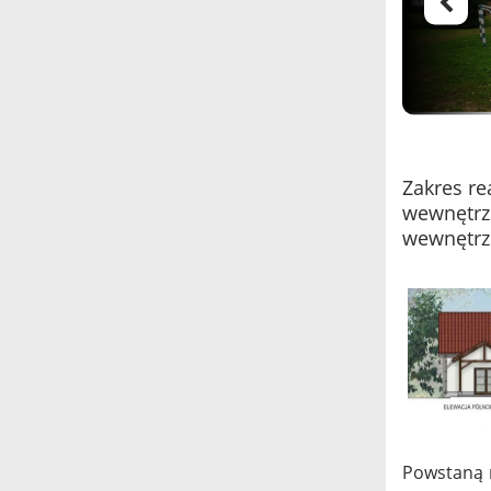
Zakres re
wewnętrzn
wewnętrzn
Powstaną 