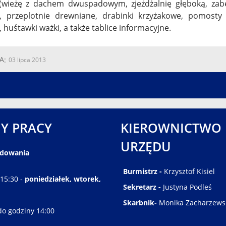
(wieżę z dachem dwuspadowym, zjeżdżalnię głęboką, zabez
ią, przeplotnie drewniane, drabinki krzyżakowe, pomost
 huśtawki ważki, a także tablice informacyjne.
A
03 lipca 2013
Y PRACY
KIEROWNICTWO
URZĘDU
ędowania
Burmistrz -
Krzysztof Kisiel
 15:30 -
poniedziałek, wtorek,
Sekretarz -
Justyna Podleś
Skarbnik-
Monika Zacharzews
do godziny 14:00