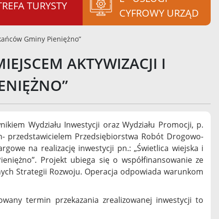
TREFA TURYSTY
CYFROWY URZĄD
szkańców Gminy Pieniężno”
MIEJSCEM AKTYWIZACJI I
ENIĘŻNO”
wnikiem Wydziału Inwestycji oraz Wydziału Promocji, p.
m- przedstawicielem Przedsiębiorstwa Robót Drogowo-
owe na realizację inwestycji pn.: „Świetlica wiejska i
ieniężno”. Projekt ubiega się o współfinansowanie ze
lnych Strategii Rozwoju. Operacja odpowiada warunkom
ny termin przekazania zrealizowanej inwestycji to