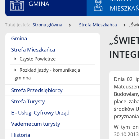
GMINA
MIESZKA
Tutaj jesteś
Strona główna
Strefa Mieszkańca
„Świ
Menu boczne
„ŚWIE
Gmina
Strefa Mieszkańca
INTEG
Czyste Powietrze
Rozkład jazdy - komunikacja
gminna
Dnia 02 li
Mateuszem
Strefa Przedsiębiorcy
Budowlanyc
Strefa Turysty
place zaba
środków Un
E - Usługi Cyfrowy Urząd
przyznania
Vademecum turysty
W tym dni
30.10.2013 
Historia