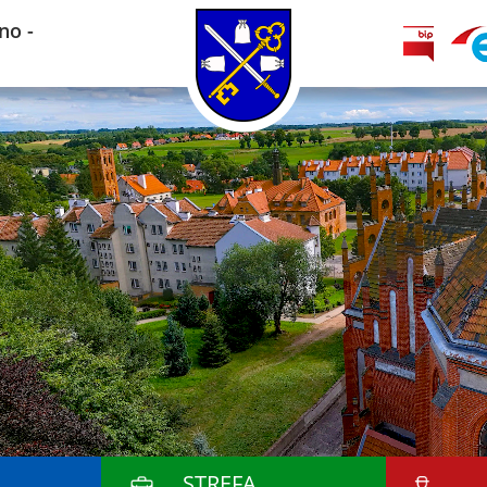
no -
STREFA