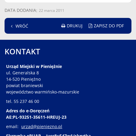
DATA DODANIA
22 marca 2011
DRUKUJ
ZAPISZ DO PDF
WRÓĆ
KONTAKT
Urząd Miejski w Pieniężnie
ul. Generalska 8
14-520 Pieniężno
powiat braniewski
województwo warmińsko-mazurskie
tel. 55 237 46 00
Adres do e-Doręczeń
AE:PL-93251-35611-HREUJ-23
email:
urzad@pieniezno.pl
Skrzynka ePUAP – /ucc8u547w1/skrytka