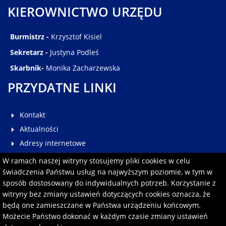
KIEROWNICTWO URZĘDU
Burmistrz -
Krzysztof Kisiel
Sekretarz -
Justyna Podleś
Skarbnik-
Monika Zacharzewska
PRZYDATNE LINKI
Kontakt
Aktualności
Adresy internetowe
Galeria
W ramach naszej witryny stosujemy pliki cookies w celu
Multimedia
świadczenia Państwu usług na najwyższym poziomie, w tym w
sposób dostosowany do indywidualnych potrzeb. Korzystanie z
Pomoc
witryny bez zmiany ustawień dotyczących cookies oznacza, że
Redakcja serwisu
będą one zamieszczane w Państwa urządzeniu końcowym.
Formularz kontaktowy
Możecie Państwo dokonać w każdym czasie zmiany ustawień