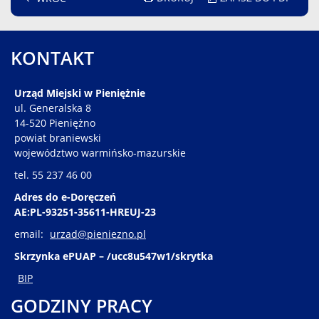
KONTAKT
Urząd Miejski w Pieniężnie
ul. Generalska 8
14-520 Pieniężno
powiat braniewski
województwo warmińsko-mazurskie
tel. 55 237 46 00
Adres do e-Doręczeń
AE:PL-93251-35611-HREUJ-23
email:
urzad@pieniezno.pl
Skrzynka ePUAP – /ucc8u547w1/skrytka
BIP
GODZINY PRACY