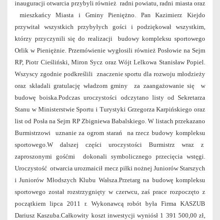
inauguracji otwarcia przybyli również radni powiatu, radni miasta oraz
mieszkańcy Miasta i Gminy Pieniężno. Pan Kazimierz Kiejdo
przywitał wszystkich przybyłych gości i podziękował wszystkim,
którzy przyczynili się do realizacji budowy kompleksu sportowego
Orlik w Pieniężnie. Przemówienie wygłosili również Posłowie na Sejm
RP, Piotr Cieśliński, Miron Sycz oraz Wójt Lelkowa Stanisław Popiel.
Wszyscy zgodnie podkreślili znaczenie sportu dla rozwoju młodzieży
oraz składali gratulację władzom gminy za zaangażowanie się w
budowę boiska.Podczas uroczystości odczytano listy od Sekretarza
Stanu w Ministerstwie Sportu i Turystyki Grzegorza Karpińskiego oraz
list od Posła na Sejm RP Zbigniewa Babalskiego. W listach przekazano
Burmistrzowi uznanie za ogrom starań na rzecz budowy kompleksu
sportowego.W dalszej części uroczystości Burmistrz wraz z
zaproszonymi gośćmi dokonali symbolicznego przecięcia wstęgi.
Uroczystość otwarcia urozmaicił mecz piłki nożnej Juniorów Starszych
i Juniorów Młodszych Klubu Wałsza.Przetarg na budowę kompleksu
sportowego został rozstrzygnięty w czerwcu, zaś prace rozpoczęto z
początkiem lipca 2011 r. Wykonawcą robót była Firma KASZUB
Dariusz Kaszuba.Całkowity koszt inwestycji wyniósł 1 391 500,00 zł,