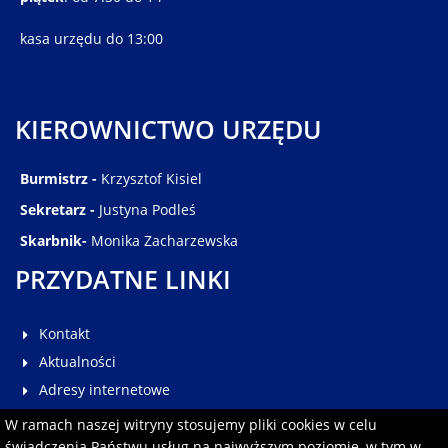
kasa urzędu do 13:00
KIEROWNICTWO URZĘDU
Burmistrz -
Krzysztof Kisiel
Sekretarz -
Justyna Podleś
Skarbnik-
Monika Zacharzewska
PRZYDATNE LINKI
Kontakt
Aktualności
Adresy internetowe
Galeria
W ramach naszej witryny stosujemy pliki cookies w celu
Multimedia
świadczenia Państwu usług na najwyższym poziomie, w tym w