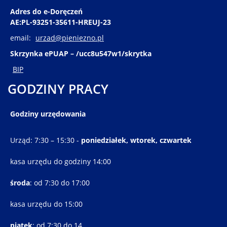
Adres do e-Doręczeń
AE:PL-93251-35611-HREUJ-23
email:
urzad@pieniezno.pl
Skrzynka ePUAP – /ucc8u547w1/skrytka
BIP
GODZINY PRACY
Godziny urzędowania
Urząd: 7:30 – 15:30 -
poniedziałek, wtorek, czwartek
kasa urzędu do godziny 14:00
środa
: od 7:30 do 17:00
kasa urzędu do 15:00
piątek
: od 7:30 do 14