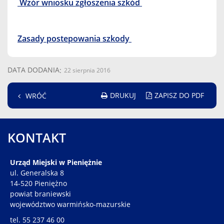
Wzór wniosku zgłoszenia szkód
Zasady postepowania szkody
DATA DODANIA
22 sierpnia 2016
DRUKUJ
ZAPISZ DO PDF
WRÓĆ
KONTAKT
Urząd Miejski w Pieniężnie
ul. Generalska 8
14-520 Pieniężno
powiat braniewski
województwo warmińsko-mazurskie
tel. 55 237 46 00