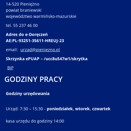
14-520 Pieniężno
powiat braniewski
województwo warmińsko-mazurskie
tel. 55 237 46 00
Adres do e-Doręczeń
AE:PL-93251-35611-HREUJ-23
email:
urzad@pieniezno.pl
Skrzynka ePUAP – /ucc8u547w1/skrytka
BIP
GODZINY PRACY
Godziny urzędowania
Urząd: 7:30 – 15:30 -
poniedziałek, wtorek, czwartek
kasa urzędu do godziny 14:00