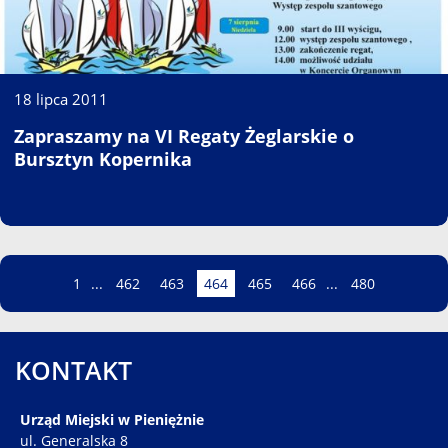
18 lipca 2011
Zapraszamy na VI Regaty Żeglarskie o
Bursztyn Kopernika
Strona
Strona
Strona
Strona
Strona
Strona
Strona
Strona
1
...
462
463
464
465
466
...
480
KONTAKT
Urząd Miejski w Pieniężnie
ul. Generalska 8