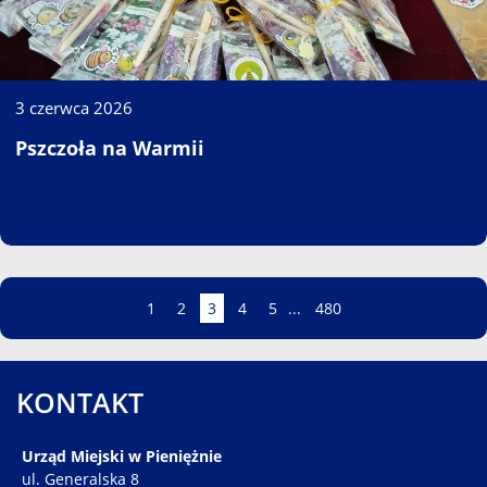
3 czerwca 2026
Pszczoła na Warmii
Strona
Strona
Strona
Strona
Strona
Strona
Strona
1
2
3
4
5
...
480
KONTAKT
Urząd Miejski w Pieniężnie
ul. Generalska 8