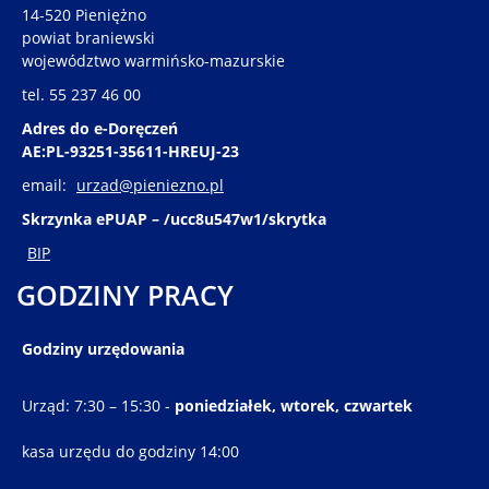
14-520 Pieniężno
powiat braniewski
województwo warmińsko-mazurskie
tel. 55 237 46 00
Adres do e-Doręczeń
AE:PL-93251-35611-HREUJ-23
email:
urzad@pieniezno.pl
Skrzynka ePUAP – /ucc8u547w1/skrytka
BIP
GODZINY PRACY
Godziny urzędowania
Urząd: 7:30 – 15:30 -
poniedziałek, wtorek, czwartek
kasa urzędu do godziny 14:00