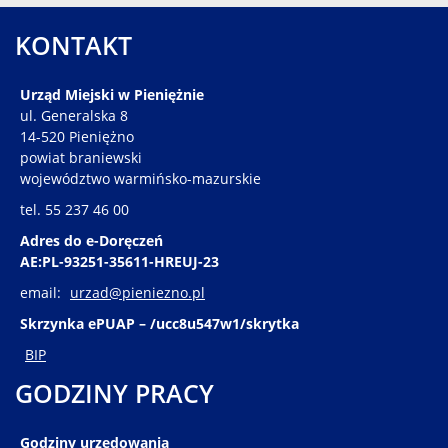
KONTAKT
Urząd Miejski w Pieniężnie
ul. Generalska 8
14-520 Pieniężno
powiat braniewski
województwo warmińsko-mazurskie
tel. 55 237 46 00
Adres do e-Doręczeń
AE:PL-93251-35611-HREUJ-23
email:
urzad@pieniezno.pl
Skrzynka ePUAP – /ucc8u547w1/skrytka
BIP
GODZINY PRACY
Godziny urzędowania