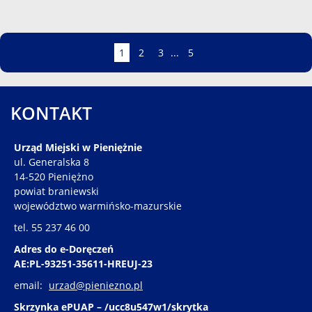
Strona
Strona
Strona
Strona
Strona
1
2
3
...
5
KONTAKT
Urząd Miejski w Pieniężnie
ul. Generalska 8
14-520 Pieniężno
powiat braniewski
województwo warmińsko-mazurskie
tel. 55 237 46 00
Adres do e-Doręczeń
AE:PL-93251-35611-HREUJ-23
email:
urzad@pieniezno.pl
Skrzynka ePUAP – /ucc8u547w1/skrytka