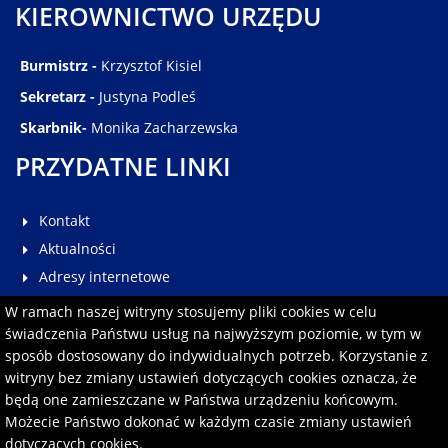
KIEROWNICTWO URZĘDU
Burmistrz -
Krzysztof Kisiel
Sekretarz -
Justyna Podleś
Skarbnik-
Monika Zacharzewska
PRZYDATNE LINKI
Kontakt
Aktualności
Adresy internetowe
Galeria
W ramach naszej witryny stosujemy pliki cookies w celu
Multimedia
świadczenia Państwu usług na najwyższym poziomie, w tym w
sposób dostosowany do indywidualnych potrzeb. Korzystanie z
Pomoc
witryny bez zmiany ustawień dotyczących cookies oznacza, że
Redakcja serwisu
będą one zamieszczane w Państwa urządzeniu końcowym.
Formularz kontaktowy
Możecie Państwo dokonać w każdym czasie zmiany ustawień
dotyczących cookies.
Polityka prywatności