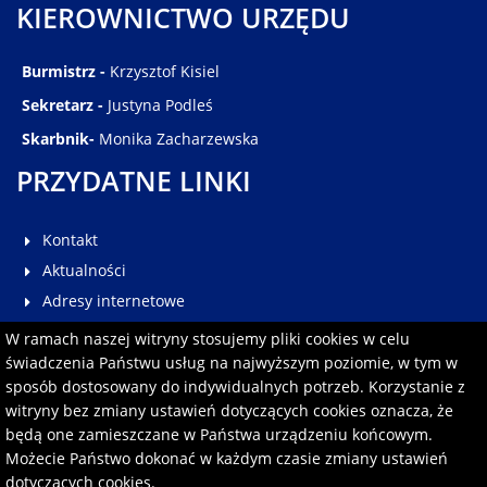
KIEROWNICTWO URZĘDU
Burmistrz -
Krzysztof Kisiel
Sekretarz -
Justyna Podleś
Skarbnik-
Monika Zacharzewska
PRZYDATNE LINKI
Kontakt
Aktualności
Adresy internetowe
Galeria
W ramach naszej witryny stosujemy pliki cookies w celu
Multimedia
świadczenia Państwu usług na najwyższym poziomie, w tym w
sposób dostosowany do indywidualnych potrzeb. Korzystanie z
Pomoc
witryny bez zmiany ustawień dotyczących cookies oznacza, że
Redakcja serwisu
będą one zamieszczane w Państwa urządzeniu końcowym.
Formularz kontaktowy
Możecie Państwo dokonać w każdym czasie zmiany ustawień
dotyczących cookies.
Polityka prywatności