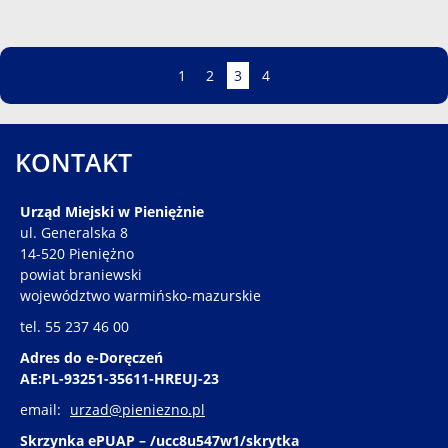
Strona
Strona
Strona
Strona
Strona
1
2
3
4
KONTAKT
Urząd Miejski w Pieniężnie
ul. Generalska 8
14-520 Pieniężno
powiat braniewski
województwo warmińsko-mazurskie
tel. 55 237 46 00
Adres do e-Doręczeń
AE:PL-93251-35611-HREUJ-23
email:
urzad@pieniezno.pl
Skrzynka ePUAP – /ucc8u547w1/skrytka