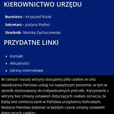
KIEROWNICTWO URZĘDU
Burmistrz -
Krzysztof Kisiel
Sekretarz -
Justyna Podleś
Skarbnik-
Monika Zacharzewska
PRZYDATNE LINKI
Kontakt
Aktualności
Adresy internetowe
Galeria
W ramach naszej witryny stosujemy pliki cookies w celu
Multimedia
świadczenia Państwu usług na najwyższym poziomie, w tym w
sposób dostosowany do indywidualnych potrzeb. Korzystanie z
Pomoc
witryny bez zmiany ustawień dotyczących cookies oznacza, że
Redakcja serwisu
będą one zamieszczane w Państwa urządzeniu końcowym.
Formularz kontaktowy
Możecie Państwo dokonać w każdym czasie zmiany ustawień
dotyczących cookies.
Polityka prywatności