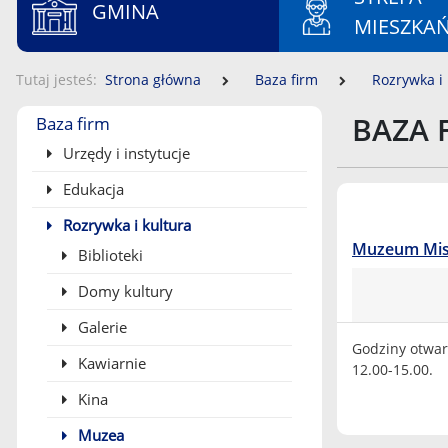
GMINA
MIESZKA
Tutaj jesteś
Strona główna
Baza firm
Rozrywka i 
Menu boczne
BAZA 
Baza firm
Urzędy i instytucje
Edukacja
Rozrywka i kultura
Muzeum Misy
Biblioteki
Domy kultury
Galerie
Godziny otwarc
Kawiarnie
12.00-15.00.
Kina
Muzea