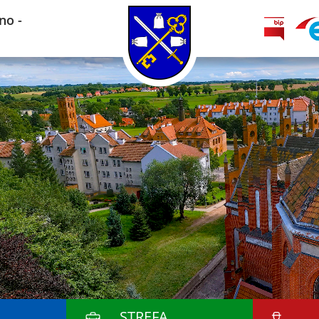
no -
STREFA