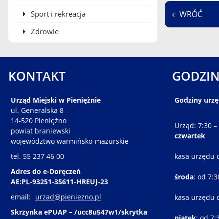
Sport i rekreacja
WRÓĆ
Zdrowie
KONTAKT
GODZIN
Urząd Miejski w Pieniężnie
Godziny urz
ul. Generalska 8
14-520 Pieniężno
Urząd: 7:30 –
powiat braniewski
czwartek
województwo warmińsko-mazurskie
tel. 55 237 46 00
kasa urzędu 
Adres do e-Doręczeń
środa
: od 7:
AE:PL-93251-35611-HREUJ-23
email:
urzad@pieniezno.pl
kasa urzędu 
Skrzynka ePUAP – /ucc8u547w1/skrytka
piątek
: od 7: