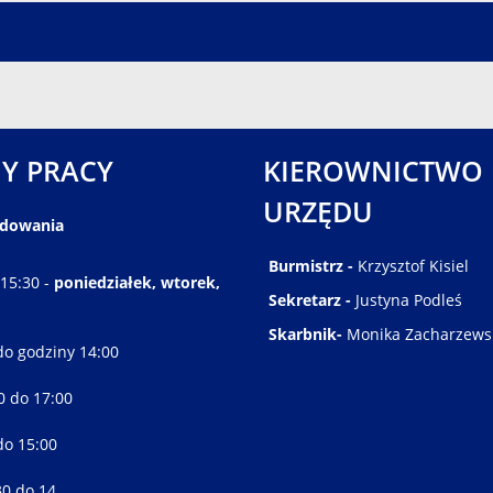
Y PRACY
KIEROWNICTWO
URZĘDU
ędowania
Burmistrz -
Krzysztof Kisiel
 15:30 -
poniedziałek, wtorek,
Sekretarz -
Justyna Podleś
Skarbnik-
Monika Zacharzews
do godziny 14:00
30 do 17:00
do 15:00
30 do 14