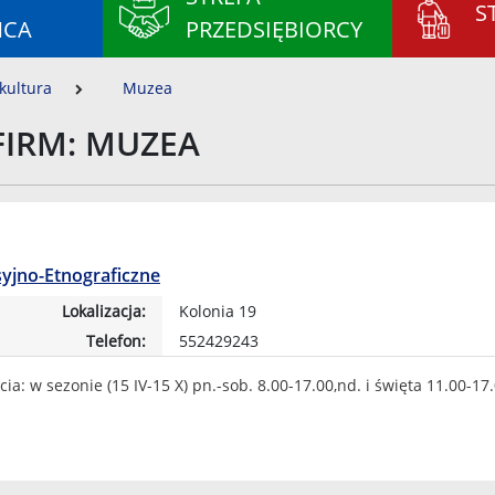
S
ŃCA
PRZEDSIĘBIORCY
kultura
Muzea
FIRM: MUZEA
jno-Etnograficzne
Lokalizacja:
Kolonia 19
Telefon:
552429243
ia: w sezonie (15 IV-15 X) pn.-sob. 8.00-17.00,nd. i święta 11.00-17.