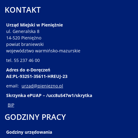
KONTAKT
Urząd Miejski w Pieniężnie
ul. Generalska 8
14-520 Pieniężno
powiat braniewski
województwo warmińsko-mazurskie
tel. 55 237 46 00
Adres do e-Doręczeń
AE:PL-93251-35611-HREUJ-23
email:
urzad@pieniezno.pl
Skrzynka ePUAP – /ucc8u547w1/skrytka
BIP
GODZINY PRACY
Godziny urzędowania