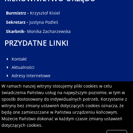
Burmistrz -
Krzysztof Kisiel
Sekretarz -
Justyna Podleś
Skarbnik-
Monika Zacharzewska
PRZYDATNE LINKI
Kontakt
Aktualności
Adresy internetowe
Galeria
W ramach naszej witryny stosujemy pliki cookies w celu
Multimedia
świadczenia Państwu usług na najwyższym poziomie, w tym w
sposób dostosowany do indywidualnych potrzeb. Korzystanie z
Pomoc
witryny bez zmiany ustawień dotyczących cookies oznacza, że
Redakcja serwisu
będą one zamieszczane w Państwa urządzeniu końcowym.
Formularz kontaktowy
Możecie Państwo dokonać w każdym czasie zmiany ustawień
dotyczących cookies.
Polityka prywatności