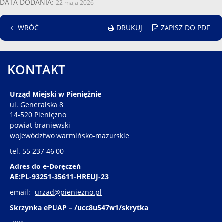
DATA DODANIA
22 maja 2026
DRUKUJ
ZAPISZ DO PDF
WRÓĆ
KONTAKT
Urząd Miejski w Pieniężnie
ul. Generalska 8
14-520 Pieniężno
powiat braniewski
województwo warmińsko-mazurskie
tel. 55 237 46 00
Adres do e-Doręczeń
AE:PL-93251-35611-HREUJ-23
email:
urzad@pieniezno.pl
Skrzynka ePUAP – /ucc8u547w1/skrytka