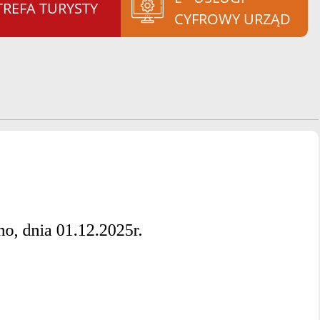
TREFA TURYSTY
CYFROWY URZĄD