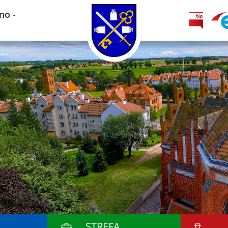
no -
STREFA