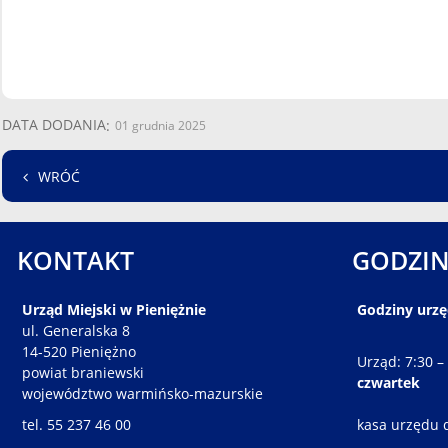
DATA DODANIA
01 grudnia 2025
WRÓĆ
KONTAKT
GODZIN
Urząd Miejski w Pieniężnie
Godziny urz
ul. Generalska 8
14-520 Pieniężno
Urząd: 7:30 –
powiat braniewski
czwartek
województwo warmińsko-mazurskie
tel. 55 237 46 00
kasa urzędu 