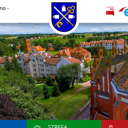
no -
STREFA