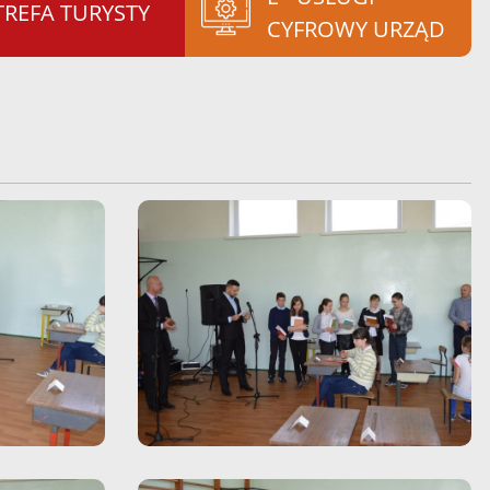
TREFA TURYSTY
CYFROWY URZĄD