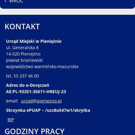
WRÓĆ
KONTAKT
Urząd Miejski w Pieniężnie
ul. Generalska 8
14-520 Pieniężno
powiat braniewski
województwo warmińsko-mazurskie
tel. 55 237 46 00
Adres do e-Doręczeń
AE:PL-93251-35611-HREUJ-23
email:
urzad@pieniezno.pl
Skrzynka ePUAP – /ucc8u547w1/skrytka
BIP
GODZINY PRACY