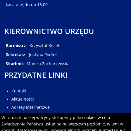
kasa urzędu do 13:00
KIEROWNICTWO URZĘDU
Burmistrz -
Krzysztof Kisiel
Sekretarz -
Justyna Podleś
Skarbnik-
Monika Zacharzewska
PRZYDATNE LINKI
Kontakt
Aktualności
Adresy internetowe
Galeria
W ramach naszej witryny stosujemy pliki cookies w celu
Multimedia
świadczenia Państwu usług na najwyższym poziomie, w tym w
sposób dostosowany do indywidualnych potrzeb. Korzystanie z